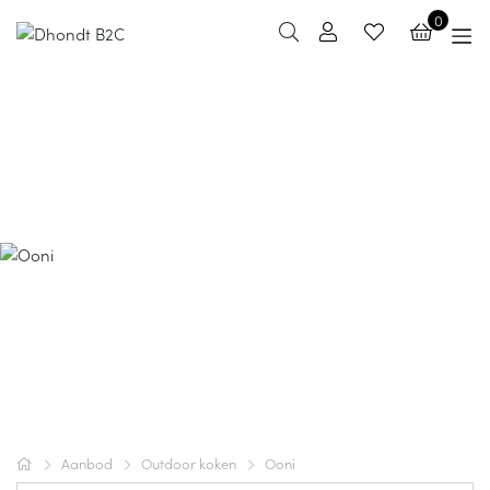
0
Ooni
Bakken wordt buitengewoon met Ooni, van krachtige
pizzaovens tot slimme accessoires voor de perfecte
hout- of gasgestookte pizza. Bereid authentieke,
knapperige pizza’s en andere gerechten met gemak en
precisie. Ontdek de collectie en haal de smaak en
beleving van een echte pizzaoven naar je eigen tuin of
terras.
Aanbod
Outdoor koken
Ooni