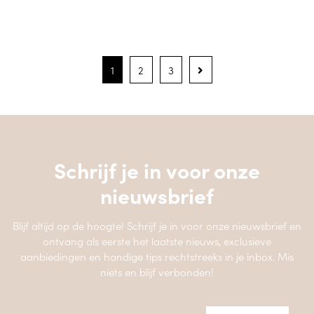
1
2
3
Schrijf je in voor onze
nieuwsbrief
Blijf altijd op de hoogte! Schrijf je in voor onze nieuwsbrief en
ontvang als eerste het laatste nieuws, exclusieve
aanbiedingen en handige tips rechtstreeks in je inbox. Mis
niets en blijf verbonden!