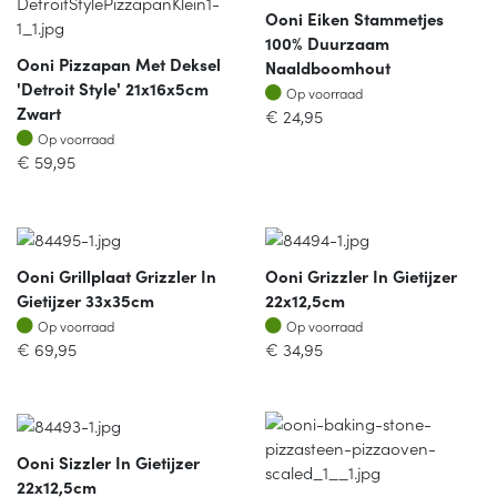
Ooni Eiken Stammetjes
100% Duurzaam
Ooni Pizzapan Met Deksel
Naaldboomhout
'Detroit Style' 21x16x5cm
Op voorraad
Op voorraad
Zwart
€
24,95
Op voorraad
Op voorraad
€
59,95
Ooni Grillplaat Grizzler In
Ooni Grizzler In Gietijzer
Gietijzer 33x35cm
22x12,5cm
Op voorraad
Op voorraad
Op voorraad
Op voorraad
€
69,95
€
34,95
Ooni Sizzler In Gietijzer
22x12,5cm