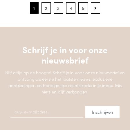
1
2
3
4
5
Schrijf je in voor onze
nieuwsbrief
Blijf altijd op de hoogte! Schrijf je in voor onze nieuwsbrief en
ontvang als eerste het laatste nieuws, exclusieve
aanbiedingen en handige tips rechtstreeks in je inbox. Mis
niets en blijf verbonden!