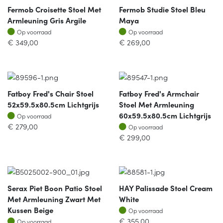
Fermob Croisette Stoel Met
Fermob Studie Stoel Bleu
Armleuning Gris Argile
Maya
Op voorraad
Op voorraad
Op voorraad
Op voorraad
€
349,00
€
269,00
Fatboy Fred's Chair Stoel
Fatboy Fred's Armchair
52x59.5x80.5cm Lichtgrijs
Stoel Met Armleuning
Op voorraad
60x59.5x80.5cm Lichtgrijs
Op voorraad
Op voorraad
€
279,00
Op voorraad
€
299,00
Serax Piet Boon Patio Stoel
HAY Palissade Stoel Cream
Met Armleuning Zwart Met
White
Op voorraad
Kussen Beige
Op voorraad
Op voorraad
€
355,00
Op voorraad