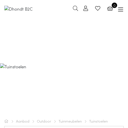
0
Tuinstoelen
Aanbod
Outdoor
Tuinmeubelen
Tuinstoelen