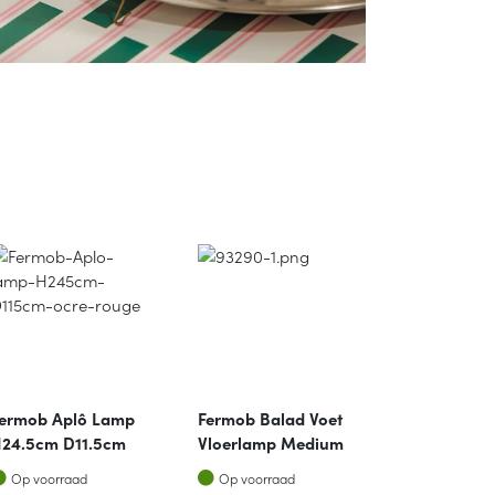
ermob Aplô Lamp
Fermob Balad Voet
Fermob Bal
24.5cm D11.5cm
Vloerlamp Medium
Tafellamp 
cre Rouge
Orange Confite
Orange Con
Op voorraad
Op voorraad
Op voorraa
Op voorraad
Op voorraad
Op voorra