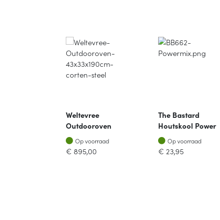
-16%
en Egg It's
Weltevree
The Bastard
Deal Medium
Outdooroven
Houtskool Power
Set
Cortenstaal
Mix 7.5kg
rraad
Op voorraad
Op voorraad
orraad
Op voorraad
Op voorraad
€
1899,00
€
895,00
€
23,95