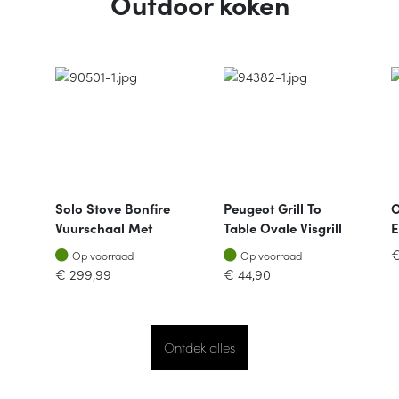
Outdoor koken
Solo Stove Bonfire
Peugeot Grill To
O
Vuurschaal Met
Table Ovale Visgrill
E
Staander D49,5cm
41cm Zwart
Op voorraad
Op voorraad
Op voorraad
Op voorraad
Gunmetal
€
299,99
€
44,90
Ontdek alles