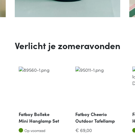
Verlicht je zomeravonden
Fatboy Bolleke
Fatboy Cheerio
F
Mini Hanglamp Set
Outdoor Tafellamp
H
Van 3 D12cm Taupe
Soft Pink
O
Op voorraad
€
69,00
Op voorraad