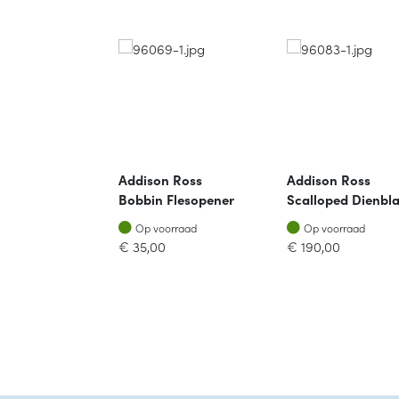
 Glas Tone
Addison Ross
Addison Ross
lcoupe
Bobbin Flesopener
Scalloped Dienbl
t Van 4
Leave & Navy
D50.8cm Eau De
rraad
Op voorraad
Op voorraad
orraad
Op voorraad
Op voorraad
Nil
€
35,00
€
190,00