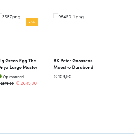
-8%
ig Green Egg The
BK Peter Goossens
Costa Nova
nyx Large Master
Maestro Durabond
Pacifica
et
Bakpan D28cm
Rechthoeki
Op voorraad
Op voorraa
€
109,90
Op voorraad
Op voorra
Ovenschaa
€
2645,00
€
67,00
€
2876,00
Vanille