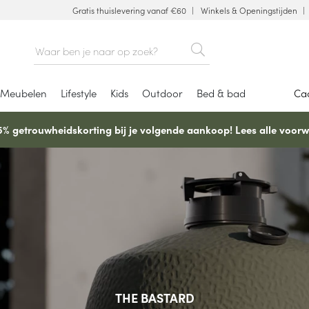
Gratis thuislevering vanaf €60
Winkels & Openingstijden
Meubelen
Lifestyle
Kids
Outdoor
Bed & bad
Ca
5% getrouwheidskorting bij je volgende aankoop! Lees alle voorw
MORO