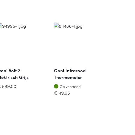
oni Volt 2
Ooni Infrarood
Ooni Braad
lektrisch Grijs
Thermometer
Met Eiken
Snijplank 
Op voorraad
Op voorraa
€
599,00
Op voorraad
Op voorra
38cm
€
49,95
€
119,00