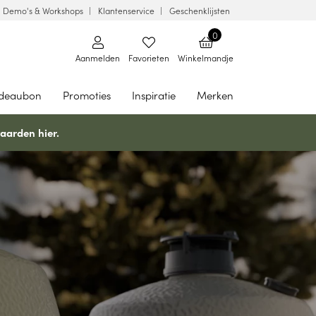
Demo's & Workshops
Klantenservice
Geschenklijsten
0
Aanmelden
Favorieten
Winkelmandje
deaubon
Promoties
Inspiratie
Merken
aarden hier.