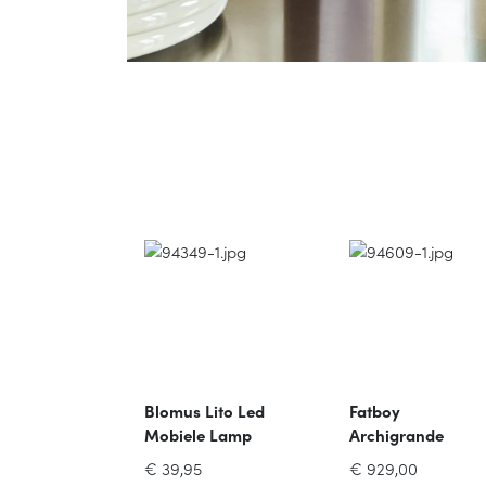
ee
Blomus Lito Led
Fatboy
ght
Mobiele Lamp
Archigrande
34cm Groen
H12cm D13.5cm
Vloerlamp
rraad
€
39,95
€
929,00
orraad
Nomad
180x84x233cm