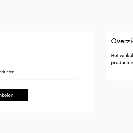
Overzi
Het winke
producten
oducten.
nkelen