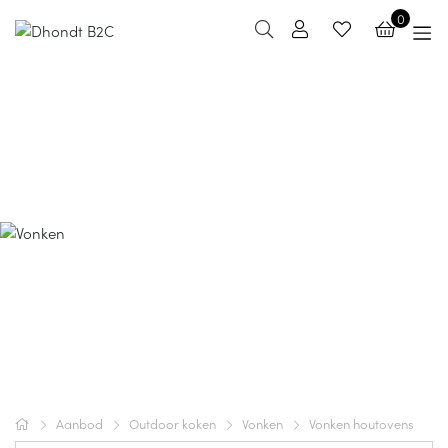
0
Vonken houtovens
Aanbod
Outdoor koken
Vonken
Vonken houtovens