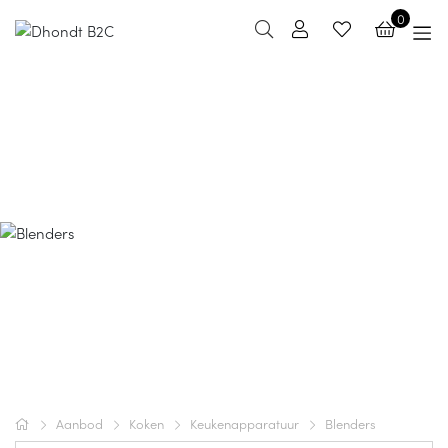
0
Blenders
Aanbod
Koken
Keukenapparatuur
Blenders