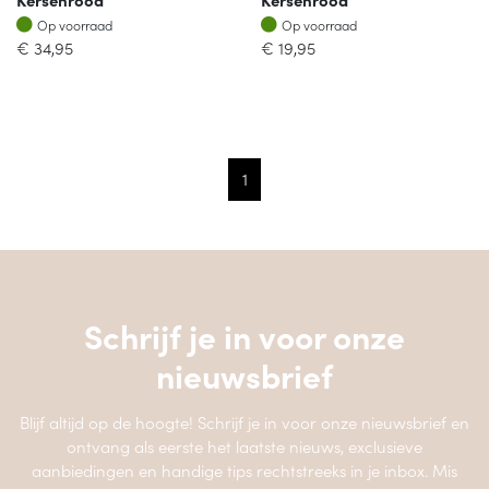
Op voorraad
Op voorraad
Op voorraad
Op voorraad
€
34,95
€
19,95
1
Schrijf je in voor onze
nieuwsbrief
Blijf altijd op de hoogte! Schrijf je in voor onze nieuwsbrief en
ontvang als eerste het laatste nieuws, exclusieve
aanbiedingen en handige tips rechtstreeks in je inbox. Mis