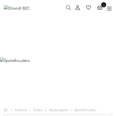
0
Spatelhouders
Aanbod
Koken
Keukengerei
Spatelhouders