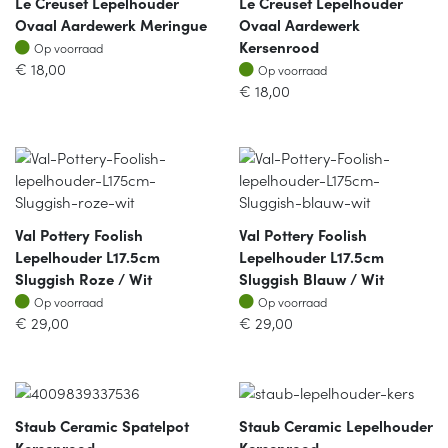
Le Creuset Lepelhouder
Le Creuset Lepelhouder
Ovaal Aardewerk Meringue
Ovaal Aardewerk
Op voorraad
Kersenrood
Op voorraad
Op voorraad
€
18,00
Op voorraad
€
18,00
Val Pottery Foolish
Val Pottery Foolish
Lepelhouder L17.5cm
Lepelhouder L17.5cm
Sluggish Roze / Wit
Sluggish Blauw / Wit
Op voorraad
Op voorraad
Op voorraad
Op voorraad
€
29,00
€
29,00
Staub Ceramic Spatelpot
Staub Ceramic Lepelhouder
Kersenrood
Kersenrood