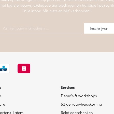
 het laatste nieuws, exclusieve aanbiedingen en handige tips recht
in je inbox. Mis niets en blijf verbonden!
s
Services
e
Demo's & workshops
are
5% getrouwheidskorting
artens-Latem
Relatiegeschenken