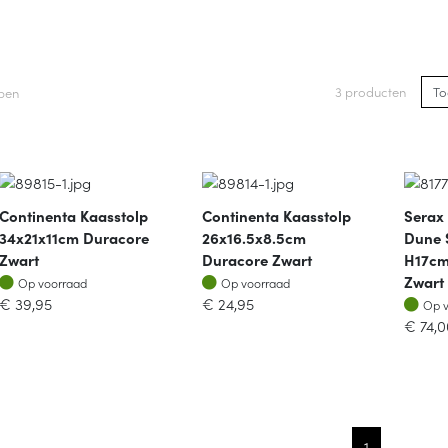
3 producten
lpen
Continenta Kaasstolp
Continenta Kaasstolp
Serax 
34x21x11cm Duracore
26x16.5x8.5cm
Dune 
Zwart
Duracore Zwart
H17cm
Op voorraad
Op voorraad
Zwart
Op voorraad
Op voorraad
Op v
€
39,95
€
24,95
Op 
€
74,0
1