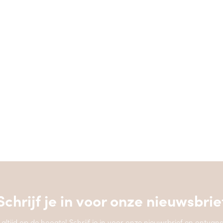
Schrijf je in voor onze
nieuwsbrie
jf altijd op de hoogte! Schrijf je in voor onze nieuwsbrief en ontvang