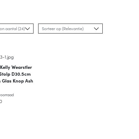
Kelly Wearstler
Stolp D30.5cm
 Glas Knop Ash
oorraad
voorraad
0