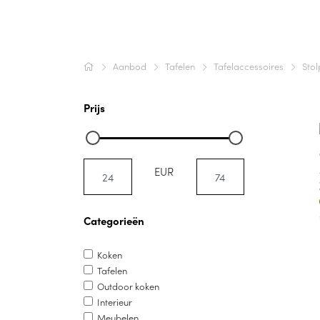
Aanbod
Tafelen
Tafelaccessoires
Sto
Prijs
EUR
Categorieën
Koken
Tafelen
Outdoor koken
Interieur
Meubelen