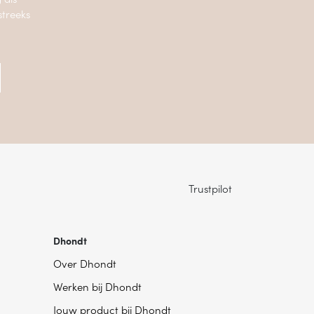
streeks
Trustpilot
Dhondt
Over Dhondt
Werken bij Dhondt
Jouw product bij Dhondt