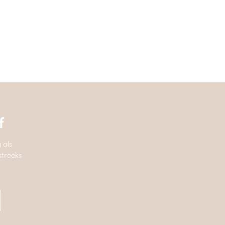
f
 als
streeks