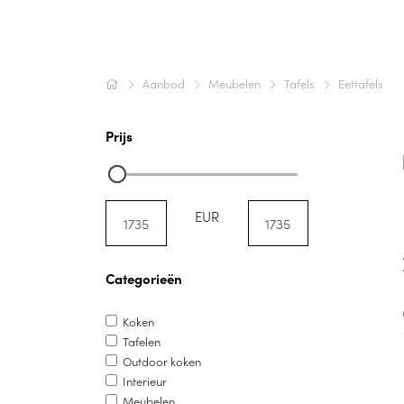
Aanbod
Meubelen
Tafels
Eettafels
Prijs
EUR
Categorieën
Koken
Tafelen
Outdoor koken
Interieur
Meubelen