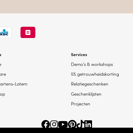
s
Services
e
Demo's & workshops
are
5% getrouwheidskorting
artens-Latem
Relatiegeschenken
op
Geschenklijsten
Projecten