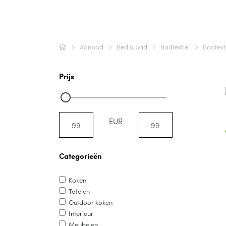
Aanbod
Bed & bad
Badtextiel
Badtext
Prijs
EUR
Categorieën
Koken
Tafelen
Outdoor koken
Interieur
Meubelen