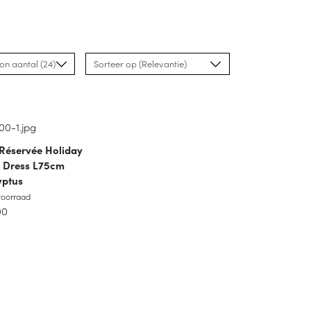
 Réservée Holiday
 Dress L75cm
yptus
oorraad
voorraad
00