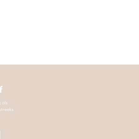
f
 als
streeks