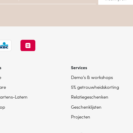
s
Services
e
Demo's & workshops
are
5% getrouwheidskorting
artens-Latem
Relatiegeschenken
op
Geschenklijsten
Projecten