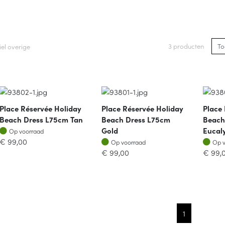
3 producten
iel overige
Place Réservée Holiday
Place Réservée Holiday
Place
Beach Dress L75cm Tan
Beach Dress L75cm
Beach
Op voorraad
Gold
Eucal
Op voorraad
Op voorraad
Op v
€
99,00
Op voorraad
Op 
€
99,00
€
99,
1