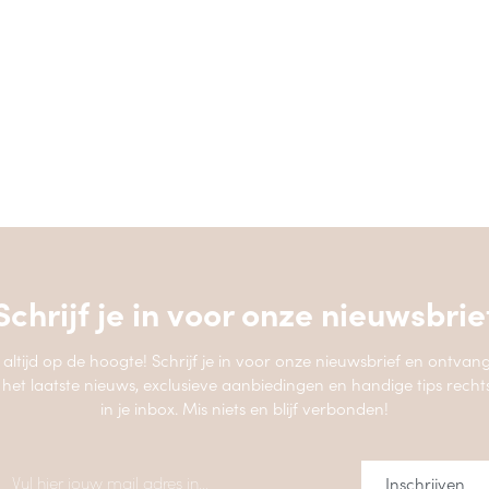
Schrijf je in voor onze
nieuwsbrie
jf altijd op de hoogte! Schrijf je in voor onze nieuwsbrief en ontvang
 het laatste nieuws, exclusieve aanbiedingen en handige tips recht
in je inbox. Mis niets en blijf verbonden!