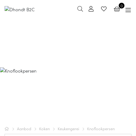
0
Knoflookpersen
Aanbod
Koken
Keukengerei
Knoflookpersen