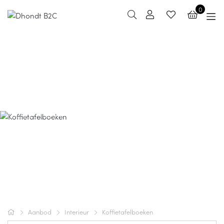
0
Koffietafelboeken
Maak van je woonkamer een bron van inspiratie met
onze koffietafelboeken. Van stijlvolle interieurboeken tot
indrukwekkende fotoboeken, alles om gesprekken te
starten en je ruimte te verfraaien. Voeg een artistieke en
persoonlijke touch toe die zowel mooi als boeiend is.
Aanbod
Interieur
Koffietafelboeken