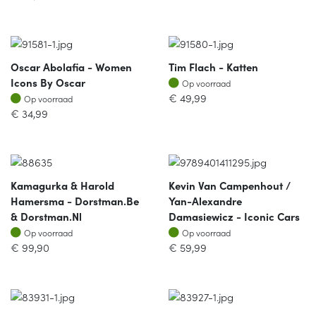
Oscar Abolafia - Women
Tim Flach - Katten
Op voorraad
Icons By Oscar
Op voorraad
Op voorraad
€
49,99
Op voorraad
€
34,99
Kamagurka & Harold
Kevin Van Campenhout /
Hamersma - Dorstman.be
Yan-Alexandre
& Dorstman.nl
Damasiewicz - Iconic Cars
Op voorraad
Op voorraad
Op voorraad
Op voorraad
€
99,90
€
59,99