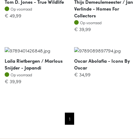
Tom D. Jones - True Wildlife
Thijs Demeulemeester / Jan
Op voorraad
Verlinde - Homes For
Op voorraad
€
49,99
Collectors
Op voorraad
Op voorraad
€
39,99
Laila Rietbergen / Marlous
Oscar Abolafia - Icons By
Snijder - Japandi
Oscar
Op voorraad
€
34,99
Op voorraad
€
39,99
1