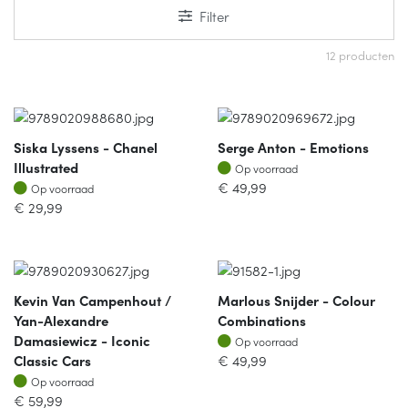
Filter
12 producten
Siska Lyssens - Chanel
Serge Anton - Emotions
Op voorraad
Illustrated
Op voorraad
Op voorraad
€
49,99
Op voorraad
€
29,99
Kevin Van Campenhout /
Marlous Snijder - Colour
Yan-Alexandre
Combinations
Op voorraad
Damasiewicz - Iconic
Op voorraad
Classic Cars
€
49,99
Op voorraad
Op voorraad
€
59,99