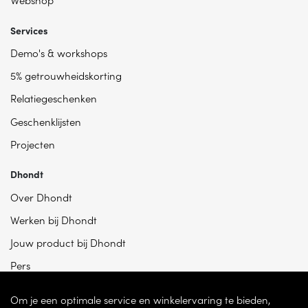
Services
Demo's & workshops
5% getrouwheidskorting
Relatiegeschenken
Geschenklijsten
Projecten
Dhondt
Over Dhondt
Werken bij Dhondt
Jouw product bij Dhondt
Pers
Om je een optimale service en winkelervaring te bieden,