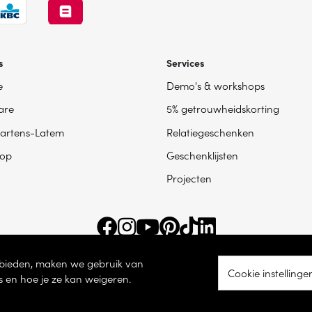
s
Services
e
Demo's & workshops
are
5% getrouwheidskorting
artens-Latem
Relatiegeschenken
op
Geschenklijsten
Projecten
e bieden, maken we gebruik van
Cookie instellinge
s en hoe je ze kan weigeren.
ingsnummer BE 0865 787 950 – Torhoutsesteenweg 100, 8200 Sint-Andries -
Coo