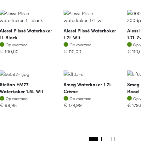
Alessi Plissé Waterkoker
Alessi Plissé Waterkoker
Alessi
1L Black
1.7L Wit
1.7L Z
Op voorraad
Op voorraad
Op v
Op voorraad
Op voorraad
Op 
€
100,00
€
110,00
€
110,
Stelton EM77
Smeg Waterkoker 1.7L
Smeg 
Waterkoker 1.5L Wit
Crème
Rood
Op voorraad
Op voorraad
Op v
Op voorraad
Op voorraad
Op 
€
99,95
€
179,99
€
179,