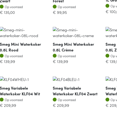
Zwart
Forest
Op v
Op voorraad
Op voorraad
Op 
Op voorraad
Op voorraad
€
100
€
135,00
€
99,95
Smeg Mini Waterkoker
Smeg Mini Waterkoker
Smeg 
0.8L Rood
0.8L Crème
0.8L 
Op voorraad
Op voorraad
Op v
Op voorraad
Op voorraad
Op 
€
139,99
€
139,99
€
139
Smeg Variabele
Smeg Variabele
Smeg 
Waterkoker KLF04 Wit
Waterkoker KLF04 Zwart
Water
Op voorraad
Op voorraad
Op v
Op voorraad
Op voorraad
Op 
€
209,99
€
209,99
€
209