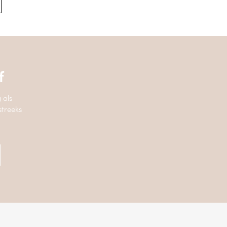
f
 als
streeks