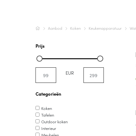
Aanbod
Koken
Keukenapparatuur
Wat
Prijs
EUR
Categorieën
Koken
Tafelen
Outdoor koken
Interieur
Meubelen