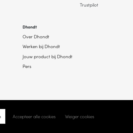
Trustpilot
Dhondt
Over Dhondt
Werken bij Dhondt
Jouw product bij Dhondt
Pers
n
Accepteer alle cookies
Weiger cookies
kie instellingen
- Ontwikkeld door
Becosoft