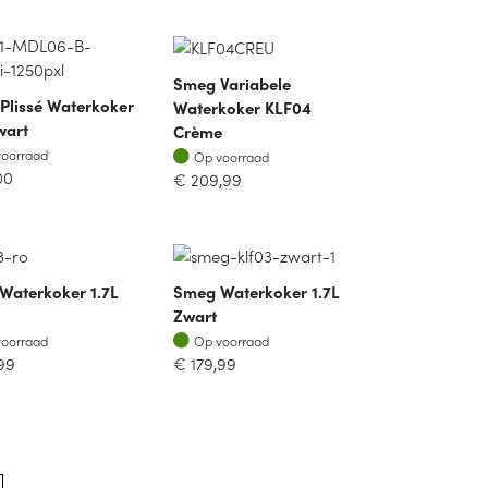
Smeg Variabele
 Plissé Waterkoker
Waterkoker KLF04
wart
Crème
oorraad
Op voorraad
voorraad
Op voorraad
00
€
209,99
Waterkoker 1.7L
Smeg Waterkoker 1.7L
Zwart
oorraad
Op voorraad
voorraad
Op voorraad
99
€
179,99