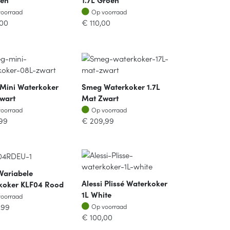
oorraad
Op voorraad
voorraad
Op voorraad
,00
€
110,00
Mini Waterkoker
Smeg Waterkoker 1.7L
Zwart
Mat Zwart
oorraad
Op voorraad
voorraad
Op voorraad
,99
€
209,99
Variabele
Alessi Plissé Waterkoker
koker KLF04 Rood
1L White
oorraad
voorraad
Op voorraad
,99
Op voorraad
€
100,00