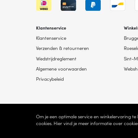
Klantenservice
Winkel
Klantenservice
Brugg
Verzenden & retourneren
Roesel
Wedstrijdreglement
Sint-M
Algemene voorwaarden
Websh
Privacybeleid
Om je een optimale service en winkelervaring t
cookies. Hier vind je meer informatie over cookie
© 2026 - Dhondt Interieur NV – Ondernem