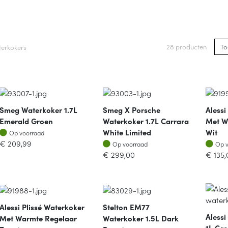
28 producten
erkokers
Smeg Waterkoker 1.7L
Smeg X Porsche
Alessi
Emerald Groen
Waterkoker 1.7L Carrara
Met W
Op voorraad
White Limited
Wit
Op voorraad
Op voorraad
Op v
€
209,99
Op voorraad
Op 
€
299,00
€
135,
Alessi Plissé Waterkoker
Stelton EM77
Alessi
Met Warmte Regelaar
Waterkoker 1.5L Dark
1L Gr