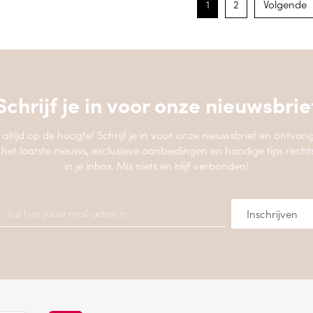
1
2
Volgende
Schrijf je in voor onze
nieuwsbrie
jf altijd op de hoogte! Schrijf je in voor onze nieuwsbrief en ontvang
 het laatste nieuws, exclusieve aanbiedingen en handige tips recht
in je inbox. Mis niets en blijf verbonden!