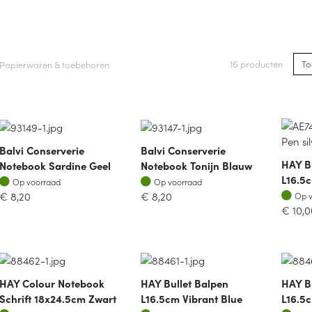
16 producten
Papierwaren & toebehoren
Balvi Conserverie
Balvi Conserverie
HAY B
Notebook Sardine Geel
Notebook Tonijn Blauw
L16.5c
Op voorraad
Op voorraad
Op voorraad
Op voorraad
Op v
€
8,20
€
8,20
Op 
€
10,0
HAY Colour Notebook
HAY Bullet Balpen
HAY B
Schrift 18x24.5cm Zwart
L16.5cm Vibrant Blue
L16.5c
Op voorraad
Op voorraad
Op v