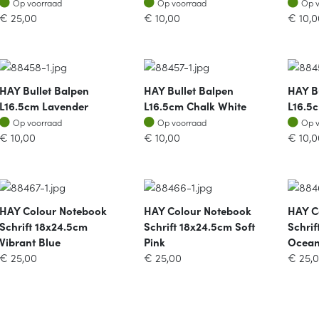
Op voorraad
Op voorraad
Op 
€
25,00
€
10,00
€
10,0
HAY Bullet Balpen
HAY Bullet Balpen
HAY B
L16.5cm Lavender
L16.5cm Chalk White
L16.5
Op voorraad
Op voorraad
Op v
Op voorraad
Op voorraad
Op 
€
10,00
€
10,00
€
10,0
HAY Colour Notebook
HAY Colour Notebook
HAY C
Schrift 18x24.5cm
Schrift 18x24.5cm Soft
Schrif
Vibrant Blue
Pink
Ocean
€
25,00
€
25,00
€
25,