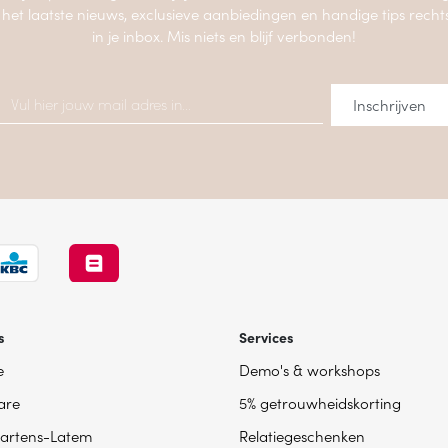
 het laatste nieuws, exclusieve aanbiedingen en handige tips recht
in je inbox. Mis niets en blijf verbonden!
s
Services
e
Demo's & workshops
are
5% getrouwheidskorting
artens-Latem
Relatiegeschenken