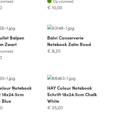
voorraad
Op voorraad
0
€
10,00
ullet Balpen
Balvi Conserverie
cm Zwart
Notebook Zalm Rood
oorraad
€
8,20
voorraad
0
olour Notebook
HAY Colour Notebook
t 18x24.5cm
Schrift 18x24.5cm Chalk
 Blue
White
00
€
25,00