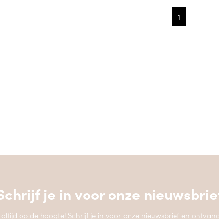
1
Schrijf je in voor onze
nieuwsbrie
jf altijd op de hoogte! Schrijf je in voor onze nieuwsbrief en ontvang