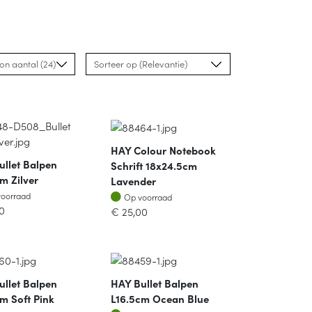
HAY Colour Notebook
ullet Balpen
Schrift 18x24.5cm
m Zilver
Lavender
oorraad
Op voorraad
voorraad
Op voorraad
0
€
25,00
ullet Balpen
HAY Bullet Balpen
m Soft Pink
L16.5cm Ocean Blue
oorraad
Op voorraad