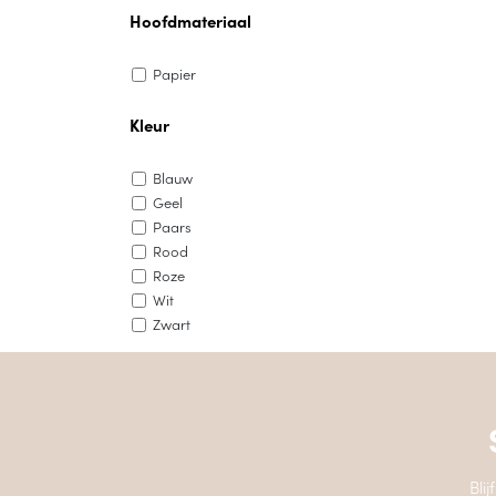
Hoofdmateriaal
Papier
Kleur
Blauw
Geel
Paars
Rood
Roze
Wit
Zwart
Bli