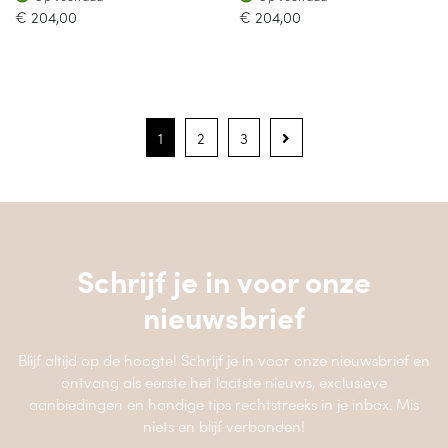
€
204,00
€
204,00
1
2
3
Schrijf je in voor onze
nieuwsbrief
Blijf altijd op de hoogte! Schrijf je in voor onze nieuwsbrief en
ontvang als eerste het laatste nieuws, exclusieve
aanbiedingen en handige tips rechtstreeks in je inbox. Mis
niets en blijf verbonden!