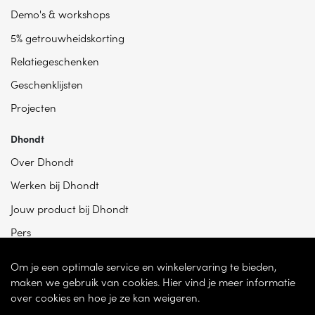
Demo's & workshops
5% getrouwheidskorting
Relatiegeschenken
Geschenklijsten
Projecten
Dhondt
Over Dhondt
Werken bij Dhondt
Jouw product bij Dhondt
Pers
Om je een optimale service en winkelervaring te bieden,
maken we gebruik van cookies. Hier vind je meer informatie
over cookies en hoe je ze kan weigeren.