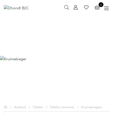
0
Kruimelvegers
Aanbod
Tafelen
Tafelaccessoires
Kruimelvegers