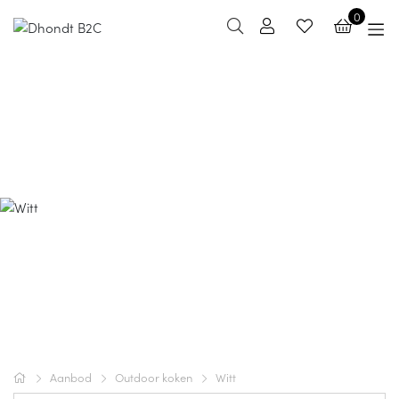
0
Witt
Breng authentieke pizza’s en meer naar je tuin met Witt,
van hoogwaardige pizzaovens tot handige accessoires.
Bereid knapperige, smaakvolle gerechten met gemak
en precisie, direct buiten. Ontdek de collectie en maak
van je buitenruimte een culinaire ontmoetingsplek voor
vrienden en familie.
Aanbod
Outdoor koken
Witt