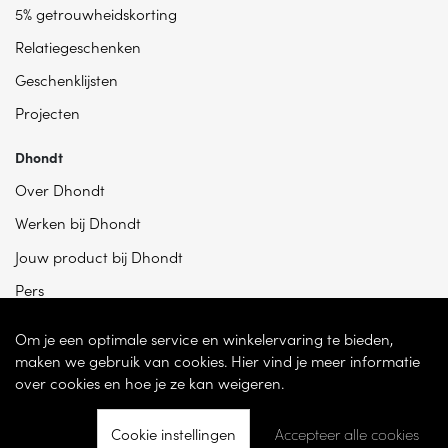
5% getrouwheidskorting
Relatiegeschenken
Geschenklijsten
Projecten
Dhondt
Over Dhondt
Werken bij Dhondt
Jouw product bij Dhondt
Pers
Om je een optimale service en winkelervaring te bieden,
maken we gebruik van cookies. Hier vind je meer informatie
over cookies en hoe je ze kan weigeren.
Cookie instellingen
Accepteer alle cookies