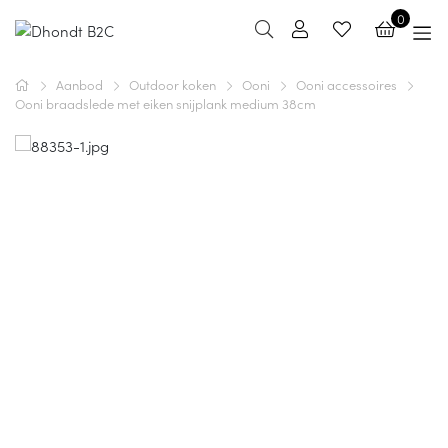
0
Aanbod
Outdoor koken
Ooni
Ooni accessoires
Ooni braadslede met eiken snijplank medium 38cm