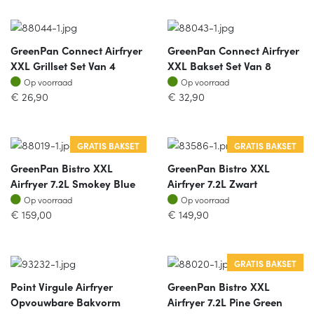
GreenPan Connect Airfryer
GreenPan Connect Airfryer
XXL Grillset Set Van 4
XXL Bakset Set Van 8
Op voorraad
Op voorraad
Op voorraad
Op voorraad
€
26,90
€
32,90
GRATIS BAKSET
GRATIS BAKSET
GreenPan Bistro XXL
GreenPan Bistro XXL
Airfryer 7.2L Smokey Blue
Airfryer 7.2L Zwart
Op voorraad
Op voorraad
Op voorraad
Op voorraad
€
159,00
€
149,90
GRATIS BAKSET
Point Virgule Airfryer
GreenPan Bistro XXL
Opvouwbare Bakvorm
Airfryer 7.2L Pine Green