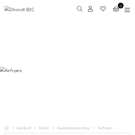
0
Airfryers
Aanbod
Koken
Keukenapparatuur
Airfryers