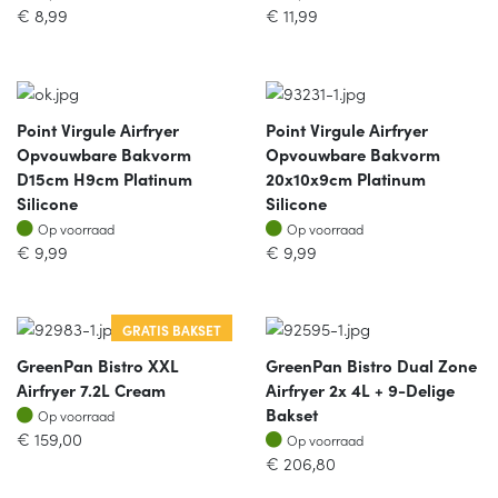
€
8,99
€
11,99
Point Virgule Airfryer
Point Virgule Airfryer
Opvouwbare Bakvorm
Opvouwbare Bakvorm
D15cm H9cm Platinum
20x10x9cm Platinum
Silicone
Silicone
Op voorraad
Op voorraad
Op voorraad
Op voorraad
€
9,99
€
9,99
GRATIS BAKSET
GreenPan Bistro XXL
GreenPan Bistro Dual Zone
Airfryer 7.2L Cream
Airfryer 2x 4L + 9-Delige
Op voorraad
Bakset
Op voorraad
Op voorraad
€
159,00
Op voorraad
€
206,80