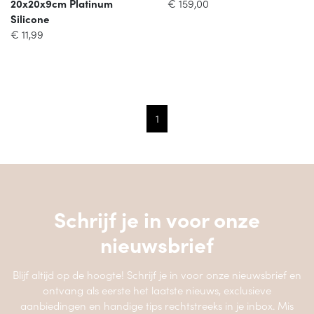
20x20x9cm Platinum
€
159,00
Silicone
€
11,99
1
Schrijf je in voor onze
nieuwsbrief
Blijf altijd op de hoogte! Schrijf je in voor onze nieuwsbrief en
ontvang als eerste het laatste nieuws, exclusieve
aanbiedingen en handige tips rechtstreeks in je inbox. Mis