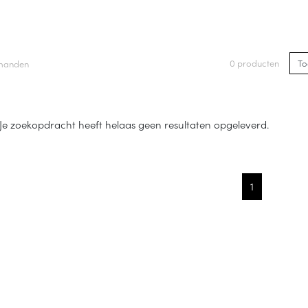
0 producten
nmanden
Je zoekopdracht heeft helaas geen resultaten opgeleverd.
1