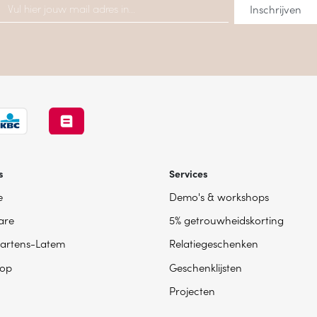
s
Services
e
Demo's & workshops
are
5% getrouwheidskorting
artens-Latem
Relatiegeschenken
op
Geschenklijsten
Projecten