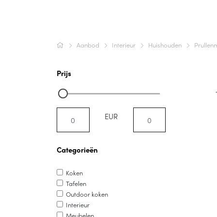
Aanbod
Interieur
Huishouden
Prulle
Prijs
EUR
Categorieën
Koken
Tafelen
Outdoor koken
Interieur
Meubelen