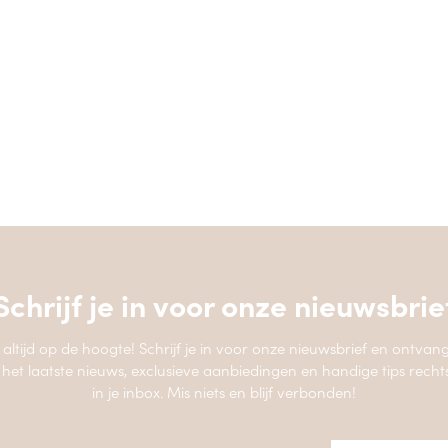
Schrijf je in voor onze
nieuwsbrie
jf altijd op de hoogte! Schrijf je in voor onze nieuwsbrief en ontvang
 het laatste nieuws, exclusieve aanbiedingen en handige tips recht
in je inbox. Mis niets en blijf verbonden!