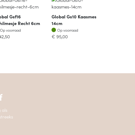
obal Gsf16
Global Gs10 Kaasmes
hilmesje Recht 6cm
14cm
Op voorraad
Op voorraad
Op voorraad
Op voorraad
42,50
€
95,00
f
 als
streeks