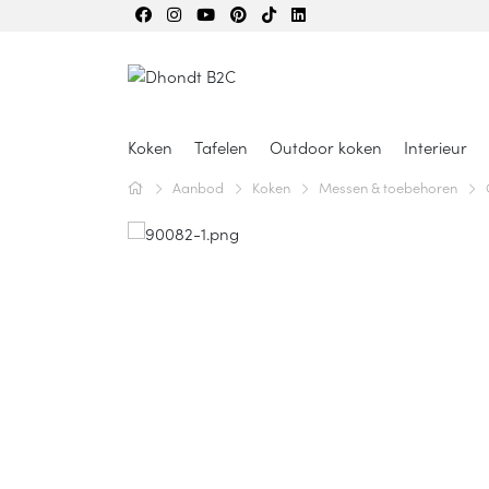
Koken
Tafelen
Outdoor koken
Interieur
Aanbod
Koken
Messen & toebehoren