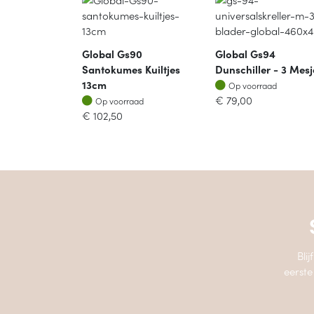
Global Gs90
Global Gs94
Santokumes Kuiltjes
Dunschiller - 3 Mesj
Op voorraad
13cm
Op voorraad
Op voorraad
€
79,00
Op voorraad
€
102,50
Bli
eerste