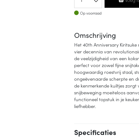
Op voorraad
Op voorraad
Omschrijving
Het 40th Anniversary Kiritsuke
vier decennia van revolutiona
de veelzijdigheid van een kok
perfect voor zowel fijne snijta
hoogwaardig roestvrij staal, st
ongeëvenaarde scherpte en d
de kenmerkende kuiltjes zorgt 
snijbeweging moeiteloos aanvoel
functioneel topstuk in je keuk
liefhebber.
Specificaties