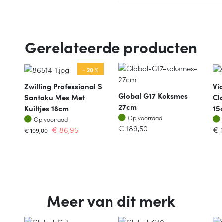
Gerelateerde producten
- 20 %
Zwilling Professional S
Vi
Global G17 Koksmes
Santoku Mes Met
Cl
27cm
Kuiltjes 18cm
15
Op voorraad
Op voorraad
Op voorraad
Op voorraad
€
189,50
€
86,95
€
€
109,00
Meer van dit merk