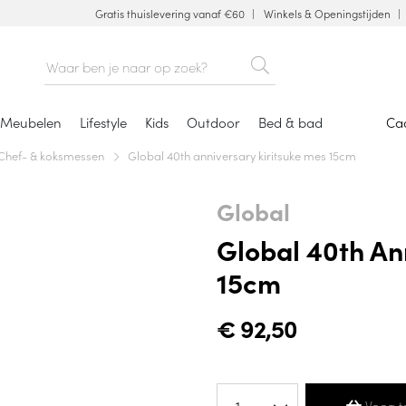
Gratis thuislevering vanaf €60
Winkels & Openingstijden
Meubelen
Lifestyle
Kids
Outdoor
Bed & bad
Ca
Chef- & koksmessen
Global 40th anniversary kiritsuke mes 15cm
Global
Global 40th An
15cm
€
92,50
Voeg t