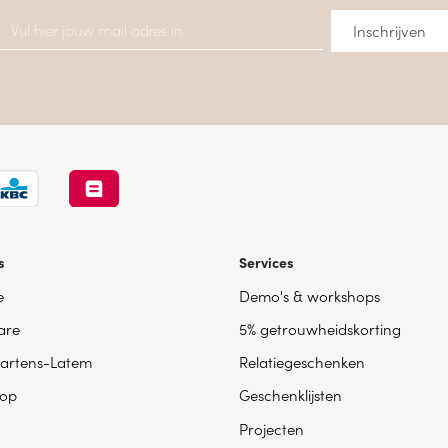
s
Services
e
Demo's & workshops
are
5% getrouwheidskorting
artens-Latem
Relatiegeschenken
op
Geschenklijsten
Projecten