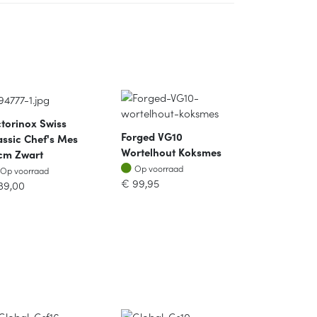
ctorinox Swiss
Forged VG10
assic Chef's Mes
Wortelhout Koksmes
cm Zwart
Op voorraad
Op voorraad
Op voorraad
Op voorraad
€
99,95
39,00