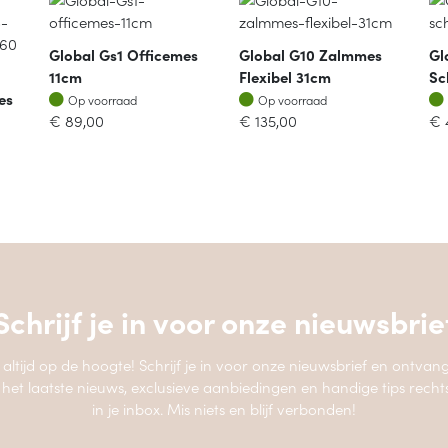
Global Gs1 Officemes
Global G10 Zalmmes
Gl
11cm
Flexibel 31cm
Sc
Op voorraad
Op voorraad
es
Op voorraad
Op voorraad
€
89,00
€
135,00
€
Schrijf je in voor onze
nieuwsbrie
jf altijd op de hoogte! Schrijf je in voor onze nieuwsbrief en ontvang
 het laatste nieuws, exclusieve aanbiedingen en handige tips recht
in je inbox. Mis niets en blijf verbonden!