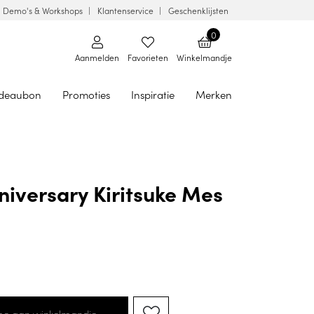
Demo's & Workshops
Klantenservice
Geschenklijsten
0
Aanmelden
Favorieten
Winkelmandje
deaubon
Promoties
Inspiratie
Merken
niversary Kiritsuke Mes
oe aan winkelmandje