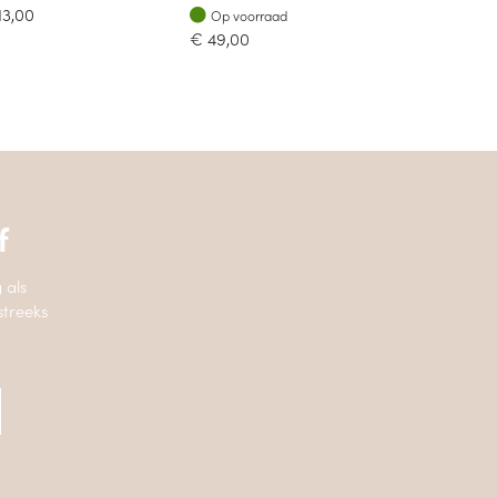
Op voorraad
13,00
Op voorraad
€
49,00
f
 als
streeks