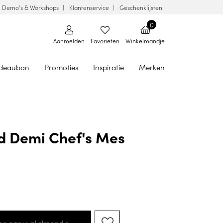
Demo's & Workshops
Klantenservice
Geschenklijsten
0
Aanmelden
Favorieten
Winkelmandje
deaubon
Promoties
Inspiratie
Merken
d Demi Chef's Mes
oe aan winkelmandje