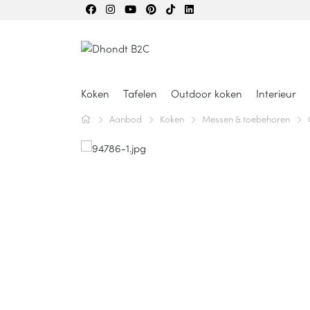
Koken
Tafelen
Outdoor koken
Interieur
Aanbod
Koken
Messen & toebehoren