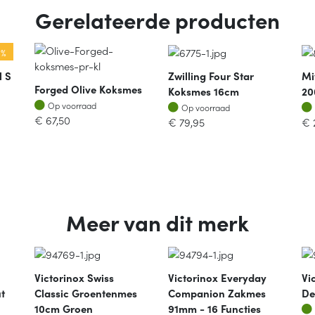
Gerelateerde producten
 %
l S
Zwilling Four Star
Mi
Forged Olive Koksmes
Koksmes 16cm
2
Op voorraad
Op voorraad
Op voorraad
Op voorraad
€
67,50
€
79,95
€
Meer van dit merk
Victorinox Swiss
Victorinox Everyday
Vi
t
Classic Groentenmes
Companion Zakmes
De
10cm Groen
91mm - 16 Functies