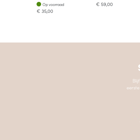
Op voorraad
€
59,00
Op voorraad
€
35,00
Bli
eerste