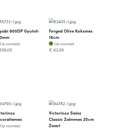
yabi 800DP Gyutoh
Forged Olive Koksmes
00mm
16cm
Op voorraad
Op voorraad
Op voorraad
Op voorraad
259,00
€
62,95
ctorinox
Victorinox Swiss
coratiemes
Classic Zalmmes 25cm
Op voorraad
Zwart
Op voorraad