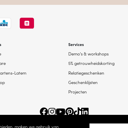
s
Services
e
Demo's & workshops
are
5% getrouwheidskorting
artens-Latem
Relatiegeschenken
op
Geschenklijsten
Projecten
e bieden, maken we gebruik van