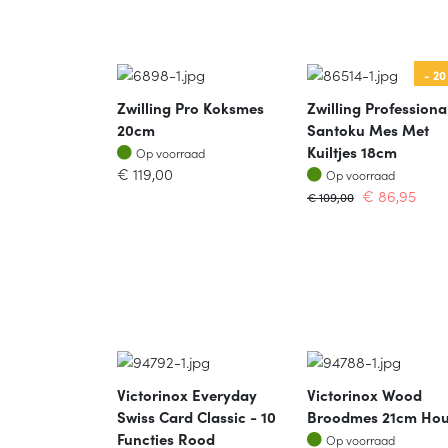
- 20
Zwilling Pro Koksmes
Zwilling Professiona
20cm
Santoku Mes Met
Op voorraad
Kuiltjes 18cm
Op voorraad
Op voorraad
€
119,00
Op voorraad
€
86,95
€
109,00
Victorinox Everyday
Victorinox Wood
Swiss Card Classic - 10
Broodmes 21cm Hou
Op voorraad
Functies Rood
Op voorraad