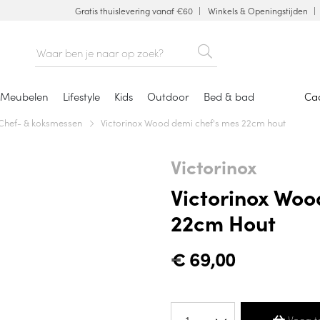
Gratis thuislevering vanaf €60
Winkels & Openingstijden
Meubelen
Lifestyle
Kids
Outdoor
Bed & bad
Ca
Chef- & koksmessen
Victorinox Wood demi chef's mes 22cm hout
Victorinox
Victorinox Woo
22cm Hout
€
69,00
Voeg t