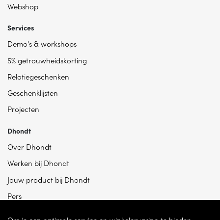
Webshop
Services
Demo's & workshops
5% getrouwheidskorting
Relatiegeschenken
Geschenklijsten
Projecten
Dhondt
Over Dhondt
Werken bij Dhondt
Jouw product bij Dhondt
Pers
Om je een optimale service en winkelervaring te bieden,