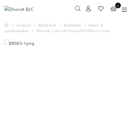
0
Aanbod
Bed & bad
Badtextiel
Hand- &
gastendoeken
Fermob Color Mix fouta 200x100cm corail