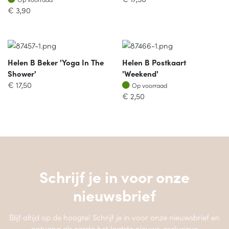
€
3,90
Helen B Beker 'yoga In The
Helen B Postkaart
Shower'
'weekend'
Op voorraad
€
17,50
Op voorraad
€
2,50
Schrijf je in voor onze
nieuwsbrief
Blijf altijd op de hoogte! Schrijf je in voor onze nieuwsbrief en
ontvang als eerste het laatste nieuws, exclusieve