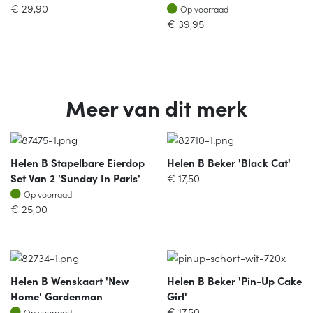
Op voorraad
€
29,90
Op voorraad
€
39,95
Meer van dit merk
Helen B Stapelbare Eierdop
Helen B Beker 'black Cat'
Set Van 2 'sunday In Paris'
€
17,50
Op voorraad
Op voorraad
€
25,00
Helen B Wenskaart 'new
Helen B Beker 'pin-Up Cake
Home' Gardenman
Girl'
Op voorraad
€
17,50
Op voorraad