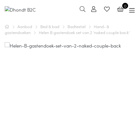
0
Aanbod
Bed & bad
Badtextiel
Hand- &
gastendoeken
Helen B gastendoek set van 2 'naked couple back'