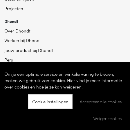
Projecten
Dhondt
Over Dhondt
Werken bij Dhondt
Jouw product bij Dhondt
Pers
Om je een optimale service en winkelervaring te bieden,
maken we gebruik van cookies. Hier vind je meer informatie
over cookies en hoe je ze kan weigeren.
Cookie instellingen
Accepteer alle cookies
© 2026 - Dhondt Interieur NV – Ondernemingsnummer BE 0865 787 950 –
Torhoutsesteenweg 100, 8200 Sint-Andries -
Cookie instellingen
-
Weiger cookies
Ontwikkeld door
Becosoft