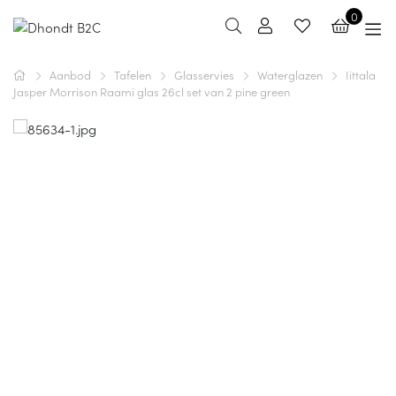
0
Aanbod
Tafelen
Glasservies
Waterglazen
Iittala
Jasper Morrison Raami glas 26cl set van 2 pine green