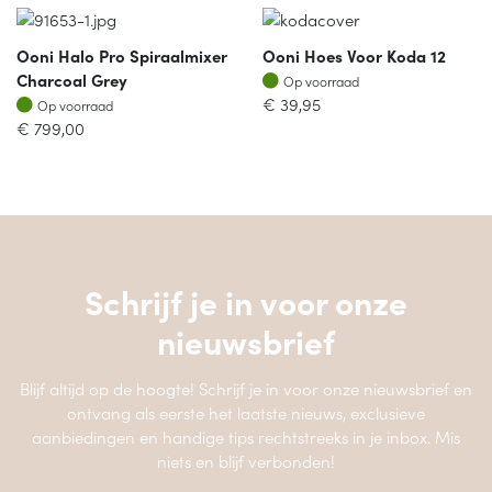
Ooni Halo Pro Spiraalmixer
Ooni Hoes Voor Koda 12
Op voorraad
Charcoal Grey
Op voorraad
Op voorraad
€
39,95
Op voorraad
€
799,00
Schrijf je in voor onze
nieuwsbrief
Blijf altijd op de hoogte! Schrijf je in voor onze nieuwsbrief en
ontvang als eerste het laatste nieuws, exclusieve
aanbiedingen en handige tips rechtstreeks in je inbox. Mis
niets en blijf verbonden!