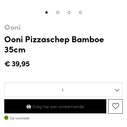
Ooni
Ooni Pizzaschep Bamboe
35cm
€
39,95
Voeg toe aan winkelmandje
Op voorraad
Op voorraad