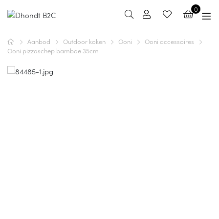
0
Aanbod
Outdoor koken
Ooni
Ooni accessoires
Ooni pizzaschep bamboe 35cm