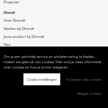
Projecten
Dhondt
Over Dhondt
Werken bij Dhondt
Jouw product bij Dhondt
Pers
Om je een optimale service en winkelervaring te bieden,
maken we gebruik van cookies. Hier vind je meer informatie
over cookies en hoe je ze kan weigeren.
Cookie instellingen
Accepteer alle cookies
© 2026 - Dhondt Interieur NV – Ondernemingsnummer BE 0865 787 950 –
Torhoutsesteenweg 100, 8200 Sint-Andries -
Cookie instellingen
-
Weiger cookies
Ontwikkeld door
Becosoft