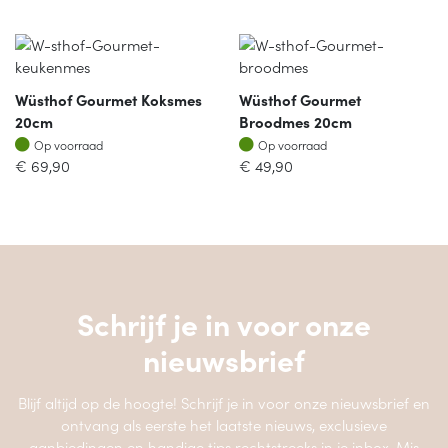
Wüsthof Gourmet Koksmes
Wüsthof Gourmet
20cm
Broodmes 20cm
Op voorraad
Op voorraad
Op voorraad
Op voorraad
€
69,90
€
49,90
Schrijf je in voor onze
nieuwsbrief
Blijf altijd op de hoogte! Schrijf je in voor onze nieuwsbrief en
ontvang als eerste het laatste nieuws, exclusieve
aanbiedingen en handige tips rechtstreeks in je inbox. Mis