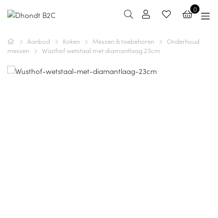
0
Aanbod
Koken
Messen & toebehoren
Onderhoud
messen
Wüsthof wetstaal met diamantlaag 23cm