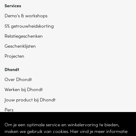
Services
Demo's & workshops
5% getrouwheidskorting
Relatiegeschenken
Geschenklijsten
Projecten
Dhondt
Over Dhondt
Werken bij Dhondt
Jouw product bij Dhondt
Pers
Om je een optimale service en winkelervaring te bieden,
maken we gebruik van cookies. Hier vind je meer informatie