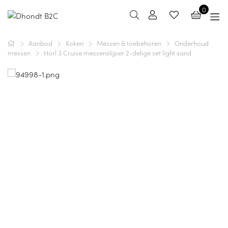
0
Aanbod
Koken
Messen & toebehoren
Onderhoud
messen
Horl 3 Cruise messenslijper 2-delige set light sand