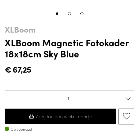
XLBoom
XLBoom Magnetic Fotokader
18x18cm Sky Blue
€
67,25
Voeg toe aan winkelmandje
Op voorraad
Op voorraad