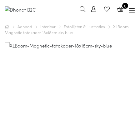
0
Aanbod
Interieur
Fotolijsten & illustraties
XLBoom
Magnetic fotokader 18x18cm sky blue