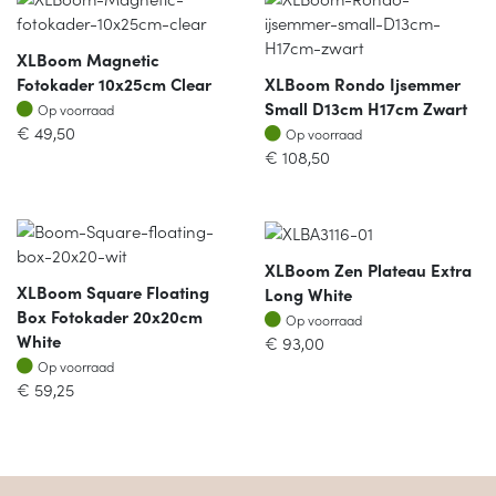
XLBoom Magnetic
Fotokader 10x25cm Clear
XLBoom Rondo Ijsemmer
Op voorraad
Small D13cm H17cm Zwart
Op voorraad
Op voorraad
€
49,50
Op voorraad
€
108,50
XLBoom Zen Plateau Extra
XLBoom Square Floating
Long White
Box Fotokader 20x20cm
Op voorraad
Op voorraad
White
€
93,00
Op voorraad
Op voorraad
€
59,25