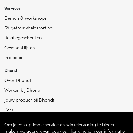
Services
Demo's & workshops
5% getrouwheidskorting
Relatiegeschenken
Geschenklijsten
Projecten
Dhondt
Over Dhondt
Werken bij Dhondt
Jouw product bij Dhondt
Pers
Om je een optimale service en winkelervaring te bieden,
maken we gebruik van cookies. Hier vind je meer informatie