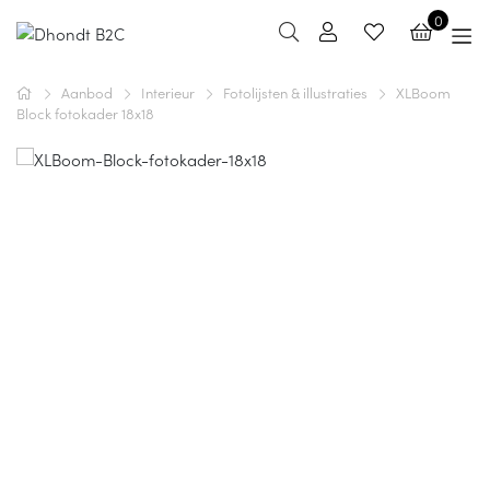
0
Aanbod
Interieur
Fotolijsten & illustraties
XLBoom
Block fotokader 18x18