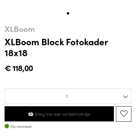
XLBoom
XLBoom Block Fotokader
18x18
€
118,00
Voeg toe aan winkelmandje
Op voorraad
Op voorraad