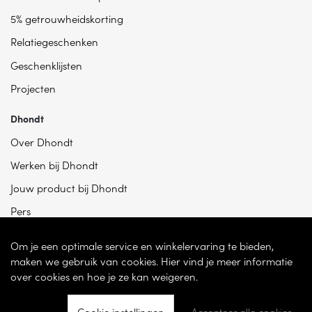
5% getrouwheidskorting
Relatiegeschenken
Geschenklijsten
Projecten
Dhondt
Over Dhondt
Werken bij Dhondt
Jouw product bij Dhondt
Pers
Om je een optimale service en winkelervaring te bieden,
maken we gebruik van cookies. Hier vind je meer informatie
over cookies en hoe je ze kan weigeren.
Cookie instellingen