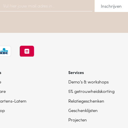
s
Services
e
Demo's & workshops
are
5% getrouwheidskorting
artens-Latem
Relatiegeschenken
op
Geschenklijsten
Projecten