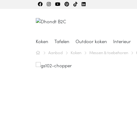
Koken
Tafelen
Outdoor koken
Interieur
Aanbod
Koken
Messen & toebehoren