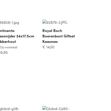
ntinenta
Royal Boch
assnijder 24x17.5cm
Boerenbont Giftset
bberhout
Kaasmes
Op voorraad
€
14,50
Op voorraad
19,95