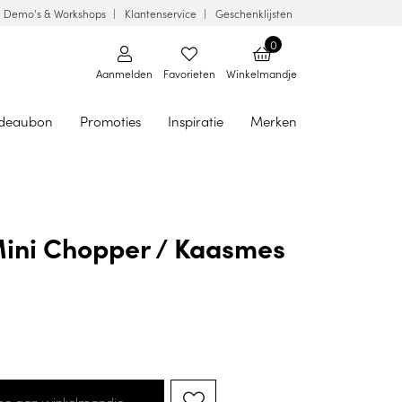
Demo's & Workshops
Klantenservice
Geschenklijsten
0
Aanmelden
Favorieten
Winkelmandje
deaubon
Promoties
Inspiratie
Merken
Mini Chopper / Kaasmes
oe aan winkelmandje