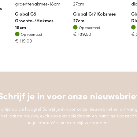
s
Global G5
Global G17 Koksmes
Gl
Groente-/hakmes
27cm
Di
Op voorraad
18cm
Op voorraad
Op voorraad
€
189,50
€
Op voorraad
€
119,00
Schrijf je in voor onze
nieuwsbrie
jf altijd op de hoogte! Schrijf je in voor onze nieuwsbrief en ontvang
 het laatste nieuws, exclusieve aanbiedingen en handige tips recht
in je inbox. Mis niets en blijf verbonden!