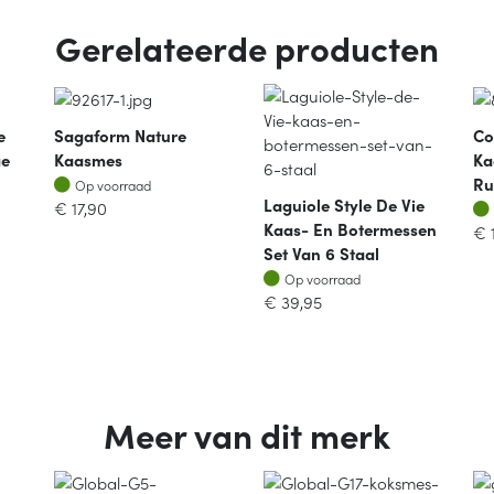
Gerelateerde producten
e
Sagaform Nature
Co
ge
Kaasmes
Ka
Op voorraad
Ru
Op voorraad
Laguiole Style De Vie
€
17,90
Kaas- En Botermessen
€
Set Van 6 Staal
Op voorraad
Op voorraad
€
39,95
Meer van dit merk