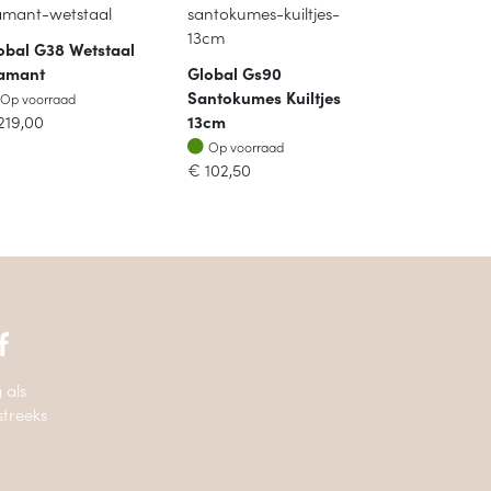
obal G38 Wetstaal
amant
Global Gs90
Op voorraad
Santokumes Kuiltjes
Op voorraad
219,00
13cm
Op voorraad
Op voorraad
€
102,50
f
 als
streeks