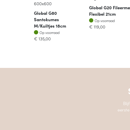
Global G20 Fileerme
Global G80
Flexibel 21cm
Santokumes
Op voorraad
Op voorraad
M/kuiltjes 18cm
€
119,00
Op voorraad
Op voorraad
€
135,00
Bli
eerste