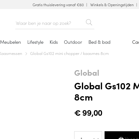
Gratis thuislevering vanaf €60
Winkels & Openingstijden
Meubelen
Lifestyle
Kids
Outdoor
Bed & bad
Ca
Kaasmessen
Global Gs102 mini chopper / kaasmes 8cm
Global
Global Gs102 
8cm
€
99,00
Voeg t