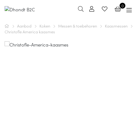
0
Aanbod
Koken
Messen & toebehoren
Kaasmessen
Christofle America kaasmes