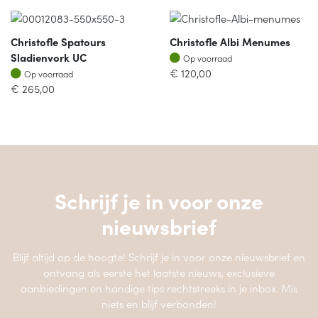
Christofle Spatours
Christofle Albi Menumes
Op voorraad
Sladienvork UC
Op voorraad
Op voorraad
€
120,00
Op voorraad
€
265,00
Schrijf je in voor onze
nieuwsbrief
Blijf altijd op de hoogte! Schrijf je in voor onze nieuwsbrief en
ontvang als eerste het laatste nieuws, exclusieve
aanbiedingen en handige tips rechtstreeks in je inbox. Mis
niets en blijf verbonden!