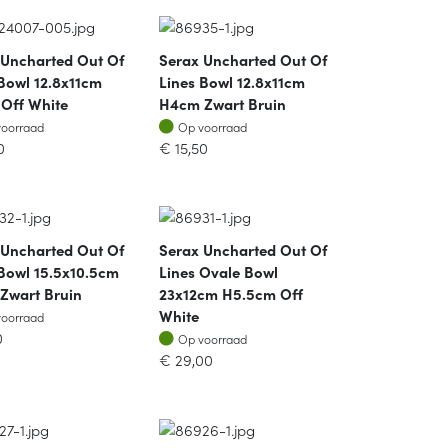
 Uncharted Out Of
Serax Uncharted Out Of
Bowl 12.8x11cm
Lines Bowl 12.8x11cm
Off White
H4cm Zwart Bruin
oorraad
Op voorraad
voorraad
Op voorraad
0
€
15,50
 Uncharted Out Of
Serax Uncharted Out Of
 Bowl 15.5x10.5cm
Lines Ovale Bowl
Zwart Bruin
23x12cm H5.5cm Off
oorraad
White
voorraad
Op voorraad
0
Op voorraad
€
29,00