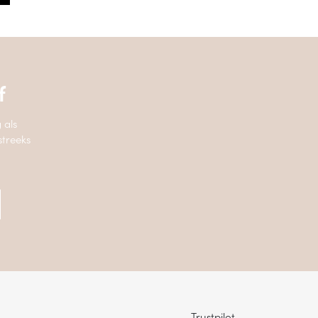
f
 als
streeks
Trustpilot