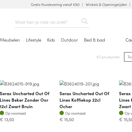
Gratis thuislevering vanaf €60
Winkels & Openingstijden
Meubelen
Lifestyle
Kids
Outdoor
Bed & bad
Ca
67 producten
Serax Uncharted Out Of
Serax Uncharted Out Of
Serax
Lines Beker Zonder Oor
Lines Koffiekop 22cl
Lines 
12cl Zwart Bruin
Ocher
Zwart
Op voorraad
Op voorraad
Op v
Op voorraad
Op voorraad
Op 
€
13,50
€
15,50
€
15,5