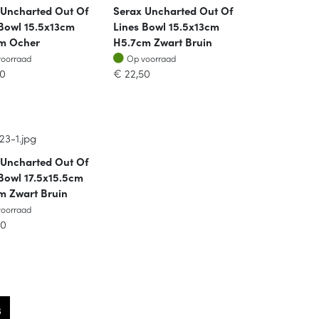
 Uncharted Out Of
Serax Uncharted Out Of
 Bowl 15.5x13cm
Lines Bowl 15.5x13cm
m Ocher
H5.7cm Zwart Bruin
oorraad
Op voorraad
voorraad
Op voorraad
50
€
22,50
 Uncharted Out Of
Bowl 17.5x15.5cm
m Zwart Bruin
oorraad
voorraad
00
3