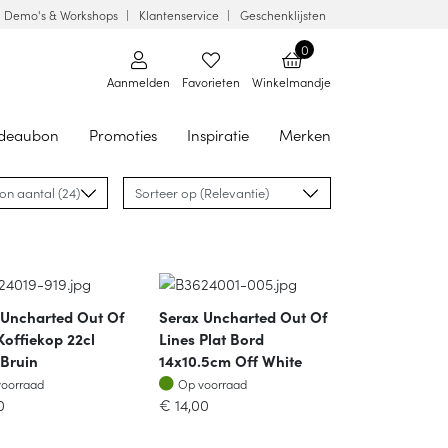
Demo's & Workshops
Klantenservice
Geschenklijsten
0
Aanmelden
Favorieten
Winkelmandje
deaubon
Promoties
Inspiratie
Merken
 Uncharted Out Of
Serax Uncharted Out Of
Koffiekop 22cl
Lines Plat Bord
 Bruin
14x10.5cm Off White
oorraad
Op voorraad
voorraad
Op voorraad
0
€
14,00