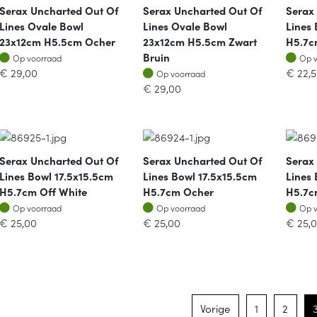
Serax Uncharted Out Of
Serax Uncharted Out Of
Serax
Lines Ovale Bowl
Lines Ovale Bowl
Lines
23x12cm H5.5cm Ocher
23x12cm H5.5cm Zwart
H5.7c
Op voorraad
Op v
Bruin
Op voorraad
Op 
Op voorraad
€
29,00
€
22,
Op voorraad
€
29,00
Serax Uncharted Out Of
Serax Uncharted Out Of
Serax
Lines Bowl 17.5x15.5cm
Lines Bowl 17.5x15.5cm
Lines 
H5.7cm Off White
H5.7cm Ocher
H5.7c
Op voorraad
Op voorraad
Op v
Op voorraad
Op voorraad
Op 
€
25,00
€
25,00
€
25,
Vorige
1
2