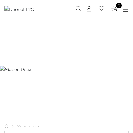
0
Maison Deux
De warme en huiselijke ontwerpen van het Nederlandse
merk Maison Deux mogen niet ontbreken in je interieur.
De vloerkleden, kussens en plaids zijn gemaakt van
hoogwaardige materialen en worden met de grootste
zorg vervaardigd. Gezelligheid troef!
Maison Deux