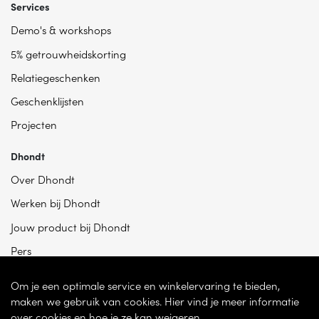
Services
Demo's & workshops
5% getrouwheidskorting
Relatiegeschenken
Geschenklijsten
Projecten
Dhondt
Over Dhondt
Werken bij Dhondt
Jouw product bij Dhondt
Pers
Om je een optimale service en winkelervaring te bieden,
maken we gebruik van cookies. Hier vind je meer informatie
over cookies en hoe je ze kan weigeren.