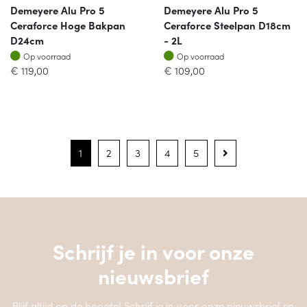
Demeyere Alu Pro 5
Demeyere Alu Pro 5
Ceraforce Hoge Bakpan
Ceraforce Steelpan D18cm
D24cm
- 2L
Op voorraad
Op voorraad
Op voorraad
Op voorraad
€
119,00
€
109,00
1
2
3
4
5
Schrijf je in voor onze
nieuwsbrief
Blijf altijd op de hoogte! Schrijf je in voor onze nieuwsbrief en