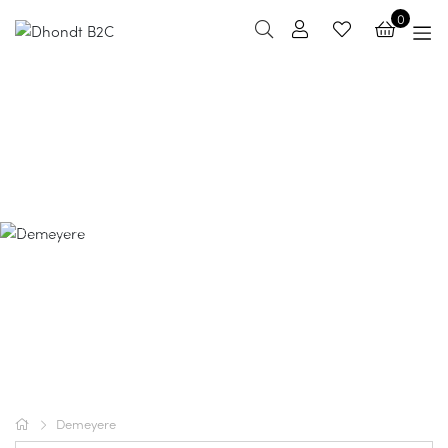
0
Demeyere
Demeyere is de standaard voor roestvrijstalen
kookgerei en inductiepotten en -pannen. Het Belgische
merk wordt geliefd door professionele chefs en
hobbykoks over de hele wereld door zijn
gebruiksvriendelijkheid en uitstekende prestaties.
Demeyere