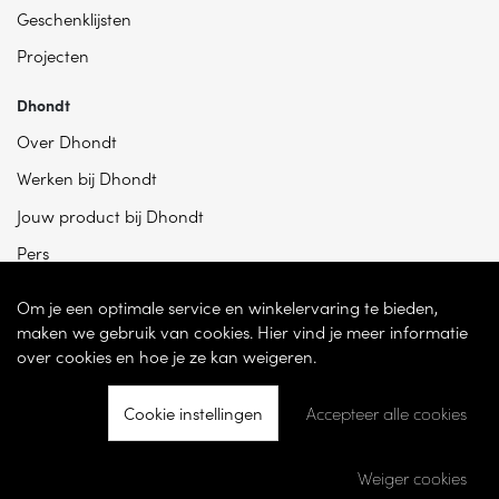
Geschenklijsten
Projecten
Dhondt
Over Dhondt
Werken bij Dhondt
Jouw product bij Dhondt
Pers
Om je een optimale service en winkelervaring te bieden,
maken we gebruik van cookies. Hier vind je meer informatie
over cookies en hoe je ze kan weigeren.
Cookie instellingen
Accepteer alle cookies
© 2026 - Dhondt Interieur NV – Ondernemingsnummer BE 0865 787 950 –
Torhoutsesteenweg 100, 8200 Sint-Andries -
Cookie instellingen
-
Weiger cookies
Ontwikkeld door
Becosoft