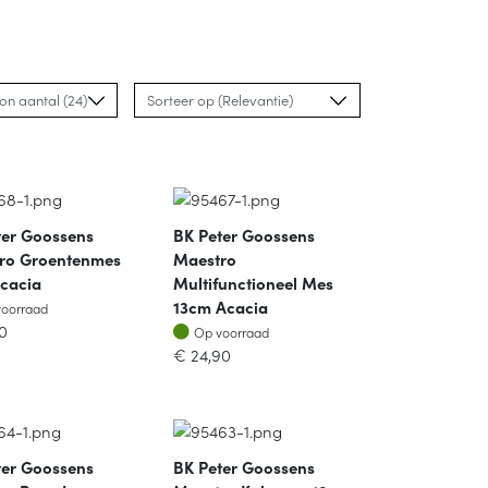
ter Goossens
BK Peter Goossens
ro Groentenmes
Maestro
cacia
Multifunctioneel Mes
oorraad
13cm Acacia
voorraad
Op voorraad
0
Op voorraad
€
24,90
ter Goossens
BK Peter Goossens