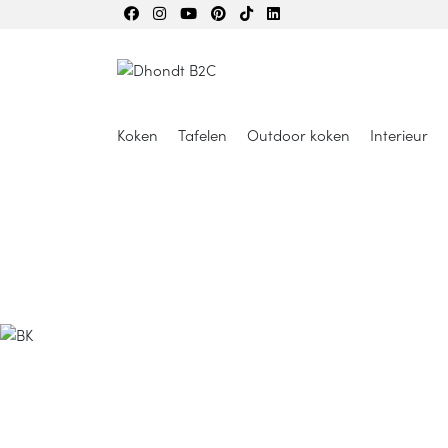
Koken
Tafelen
Outdoor koken
Interieur
BK 
ko
innov
lan