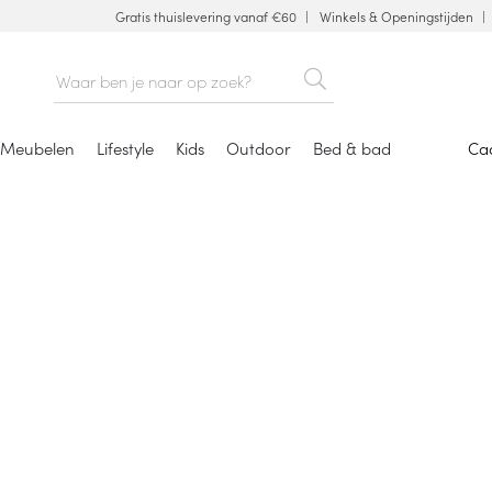
Gratis thuislevering vanaf €60
Winkels & Openingstijden
Meubelen
Lifestyle
Kids
Outdoor
Bed & bad
Ca
BK
is een iconisch Nederlands merk dat al sinds 1851 hoogwaar
okpannen en keukengerei ontwikkelt. Het merk staat bekend
atieve, duurzame en gebruiksvriendelijke producten die gene
g meegaan. BK combineert vakmanschap met tijdloos desig
slimme kookoplossingen voor dagelijks gebruik.