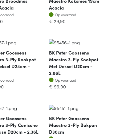
ro Broodmes
Maestro Koksmes 19cm
Acacia
Acacia
oorraad
Op voorraad
voorraad
Op voorraad
90
€
29,90
ter Goossens
BK Peter Goossens
ro 3-Ply Kookpot
Maestro 3-Ply Kookpot
eksel D24cm -
Met Deksel D20cm -
2.86L
oorraad
Op voorraad
voorraad
Op voorraad
90
€
99,90
ter Goossens
BK Peter Goossens
ro 3-Ply Conische
Maestro 3-Ply Bakpan
use D20cm - 2.36L
D30cm
oorraad
Op voorraad