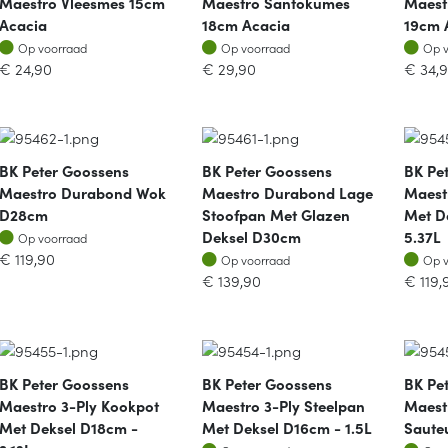
Maestro Vleesmes 15cm
Maestro Santokumes
Maest
Acacia
18cm Acacia
19cm 
Op voorraad
Op voorraad
Op v
Op voorraad
Op voorraad
Op 
€
24,90
€
29,90
€
34,
BK Peter Goossens
BK Peter Goossens
BK Pe
Maestro Durabond Wok
Maestro Durabond Lage
Maest
D28cm
Stoofpan Met Glazen
Met D
Op voorraad
Deksel D30cm
5.37L
Op voorraad
Op voorraad
Op v
€
119,90
Op voorraad
Op 
€
139,90
€
119,
BK Peter Goossens
BK Peter Goossens
BK Pe
Maestro 3-Ply Kookpot
Maestro 3-Ply Steelpan
Maest
Met Deksel D18cm -
Met Deksel D16cm - 1.5L
Saute
Op voorraad
Op v