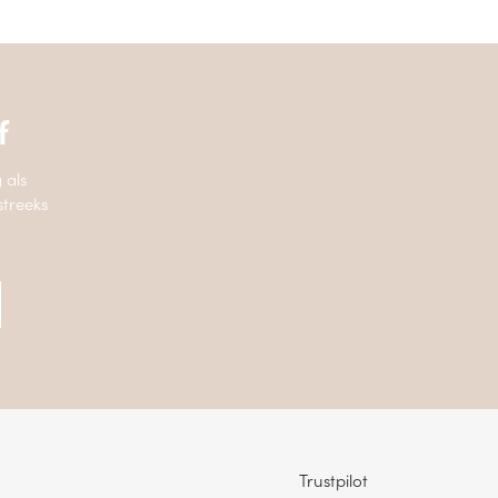
f
 als
streeks
Trustpilot