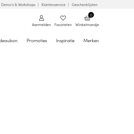
Demo's & Workshops
Klantenservice
Geschenklijsten
0
Aanmelden
Favorieten
Winkelmandje
deaubon
Promoties
Inspiratie
Merken
dige
 om
raties
n en