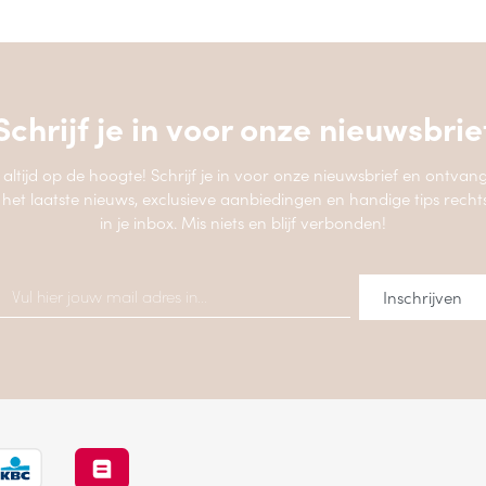
Schrijf je in voor onze
nieuwsbrie
jf altijd op de hoogte! Schrijf je in voor onze nieuwsbrief en ontvang
 het laatste nieuws, exclusieve aanbiedingen en handige tips recht
in je inbox. Mis niets en blijf verbonden!