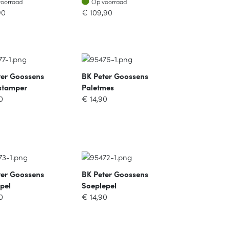
voorraad
Op voorraad
90
€
109,90
ter Goossens
BK Peter Goossens
stamper
Paletmes
0
€
14,90
ter Goossens
BK Peter Goossens
pel
Soeplepel
0
€
14,90