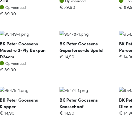
2.13L
Op voorraad
Op 
Op voorraad
€
79,90
€
89,
Op voorraad
€
89,90
BK Peter Goossens
BK Peter Goossens
BK Pe
Maestro 3-Ply Bakpan
Geperforeerde Spatel
Puree
D24cm
€
14,90
€
14,9
Op voorraad
Op voorraad
€
89,90
BK Peter Goossens
BK Peter Goossens
BK Pe
Klopper
Kaasschaaf
Dienle
€
14,90
€
14,90
€
14,9