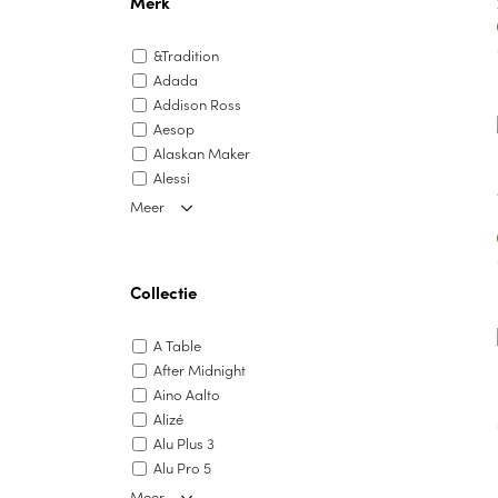
Merk
&Tradition
Adada
Addison Ross
Aesop
Alaskan Maker
Alessi
Alligator
Meer
AP Junior
Arne Jacobsen
Asa
Collectie
Atelier Pierre
Atelier Pistache
A Table
Aveva
After Midnight
Avolt
Aino Aalto
Axtschlag
Alizé
Babette Degraeve
Alu Plus 3
Balvi
Alu Pro 5
Bamix
Alvar Aalto Collection
Bastion Collections
Meer