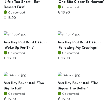
'life's Too Short - Eat
'one Bite Closer To Heaven'
Op voorraad
Dessert First'
Op voorraad
Op voorraad
€
16,90
Op voorraad
€
16,90
Asa Hey Plat Bord D22cm
Asa Hey Plat Bord D22cm
'woke Up For This'
'following My Cravings'
Op voorraad
Op voorraad
Op voorraad
Op voorraad
€
16,90
€
16,90
Asa Hey Beker 0.6L 'too
Asa Hey Beker 0.6L 'the
Big To Fail'
Bigger The Better'
Op voorraad
Op voorraad
Op voorraad
Op voorraad
€
18,90
€
18,90