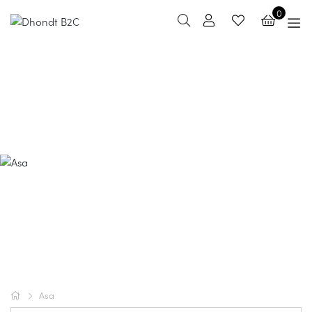
0
Asa
Asa is een Duits merk die prachtige tafel- &
woonaccessoires maakt. Het merk staat bekend om
superieure kwaliteit in combinatie met elegante en
tijdloze ontwerpen. Het motto van het merk is 'simple
things are beautiful' en dat bewijst Asa met haar
assortiment zeker.
Asa