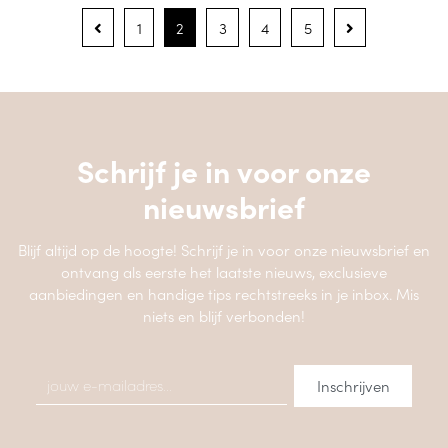
1
2
3
4
5
Schrijf je in voor onze
nieuwsbrief
Blijf altijd op de hoogte! Schrijf je in voor onze nieuwsbrief en
ontvang als eerste het laatste nieuws, exclusieve
aanbiedingen en handige tips rechtstreeks in je inbox. Mis
niets en blijf verbonden!