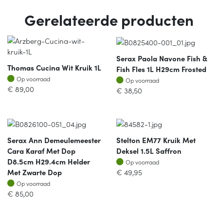
Gerelateerde producten
Serax Paola Navone Fish &
Thomas Cucina Wit Kruik 1L
Fish Fles 1L H29cm Frosted
Op voorraad
Op voorraad
Op voorraad
Op voorraad
€
89,00
€
38,50
Serax Ann Demeulemeester
Stelton EM77 Kruik Met
Cara Karaf Met Dop
Deksel 1.5L Saffron
Op voorraad
D8.5cm H29.4cm Helder
Op voorraad
Met Zwarte Dop
€
49,95
Op voorraad
Op voorraad
€
85,00