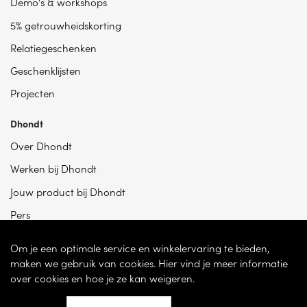
Demo's & workshops
5% getrouwheidskorting
Relatiegeschenken
Geschenklijsten
Projecten
Dhondt
Over Dhondt
Werken bij Dhondt
Jouw product bij Dhondt
Pers
Om je een optimale service en winkelervaring te bieden,
maken we gebruik van cookies. Hier vind je meer informatie
over cookies en hoe je ze kan weigeren.