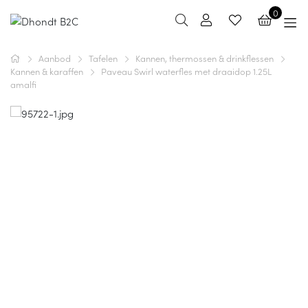
0
Aanbod
Tafelen
Kannen, thermossen & drinkflessen
Kannen & karaffen
Paveau Swirl waterfles met draaidop 1.25L
amalfi