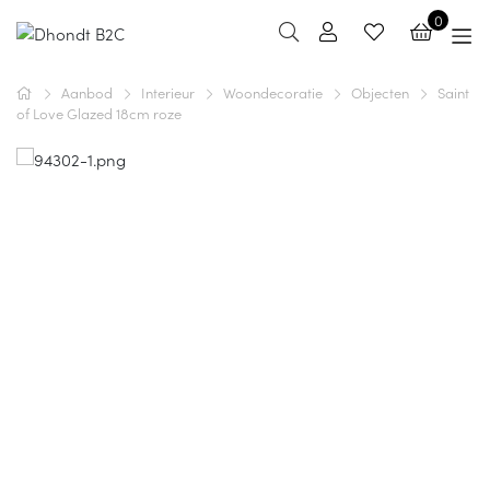
0
Aanbod
Interieur
Woondecoratie
Objecten
Saint
of Love Glazed 18cm roze