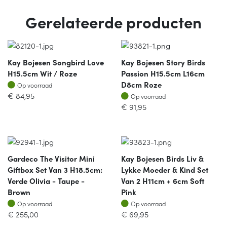
Gerelateerde producten
Kay Bojesen Songbird Love
Kay Bojesen Story Birds
H15.5cm Wit / Roze
Passion H15.5cm L16cm
Op voorraad
D8cm Roze
Op voorraad
Op voorraad
€
84,95
Op voorraad
€
91,95
Gardeco The Visitor Mini
Kay Bojesen Birds Liv &
Giftbox Set Van 3 H18.5cm:
Lykke Moeder & Kind Set
Verde Olivia - Taupe -
Van 2 H11cm + 6cm Soft
Brown
Pink
Op voorraad
Op voorraad
Op voorraad
Op voorraad
€
255,00
€
69,95