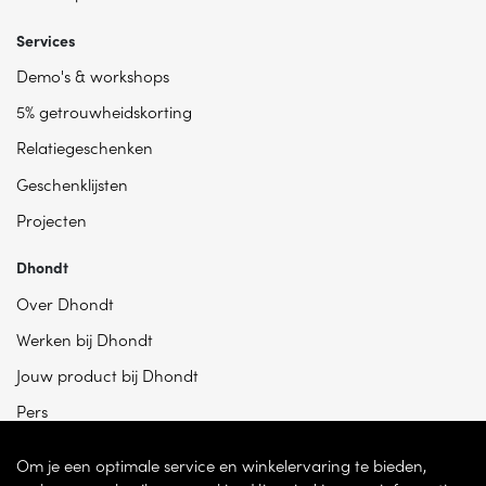
Services
Demo's & workshops
5% getrouwheidskorting
Relatiegeschenken
Geschenklijsten
Projecten
Dhondt
Over Dhondt
Werken bij Dhondt
Jouw product bij Dhondt
Pers
Om je een optimale service en winkelervaring te bieden,