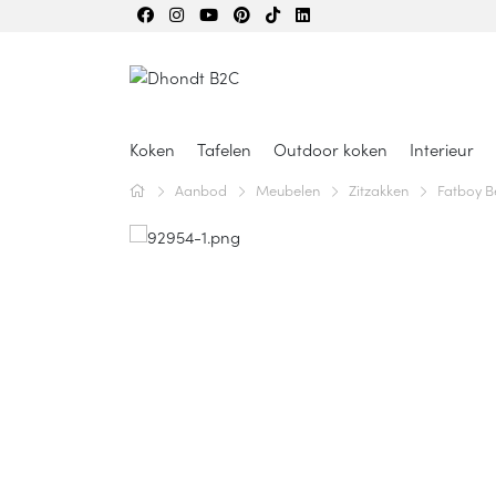
Koken
Tafelen
Outdoor koken
Interieur
Aanbod
Meubelen
Zitzakken
Fatboy B