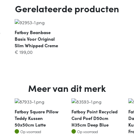
Gerelateerde producten
m
Fatboy Beanbase
Basis Voor Original
Slim Whipped Creme
€
199,00
Meer van dit merk
Fatboy Square Pillow
Fatboy Point Recycled
Fa
Teddy Kussen
Cord Poef D50cm
Da
50x50cm Latte
H35cm Deep Blue
Ku
Op voorraad
Op voorraad
Fr
Op voorraad
Op voorraad