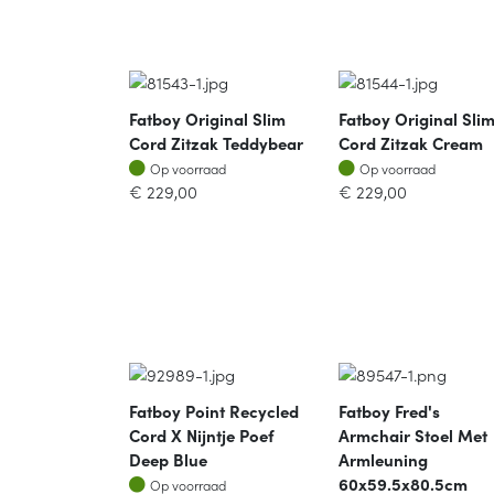
Fatboy Original Slim
Fatboy Original Sli
Cord Zitzak Teddybear
Cord Zitzak Cream
Op voorraad
Op voorraad
Op voorraad
Op voorraad
€
229,00
€
229,00
Fatboy Point Recycled
Fatboy Fred's
Cord X Nijntje Poef
Armchair Stoel Met
Deep Blue
Armleuning
Op voorraad
60x59.5x80.5cm
Op voorraad