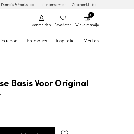
Demo's & Workshops
Klantenservice
Geschenklijsten
0
Aanmelden
Favorieten
Winkelmandje
deaubon
Promoties
Inspiratie
Merken
e Basis Voor Original
e
oe aan winkelmandje