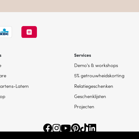
s
Services
e
Demo's & workshops
are
5% getrouwheidskorting
artens-Latem
Relatiegeschenken
op
Geschenklijsten
Projecten