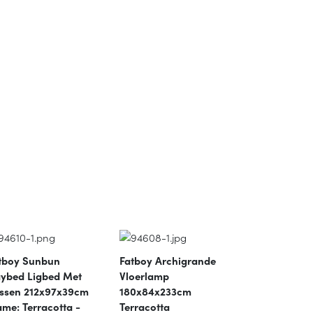
tboy Sunbun
Fatboy Archigrande
ybed Ligbed Met
Vloerlamp
ssen 212x97x39cm
180x84x233cm
ame: Terracotta -
Terracotta