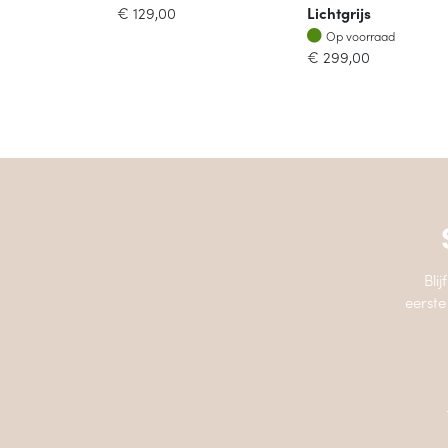
€
129,00
Lichtgrijs
Op voorraad
Op voorraad
€
299,00
Bli
eerste