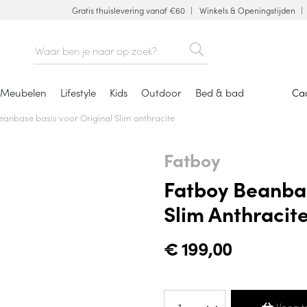
Gratis thuislevering vanaf €60
Winkels & Openingstijden
Meubelen
Lifestyle
Kids
Outdoor
Bed & bad
Ca
eanbase basis voor Original Slim anthracite
Fatboy
Fatboy Beanbas
Slim Anthracit
€
199,00
Voeg t