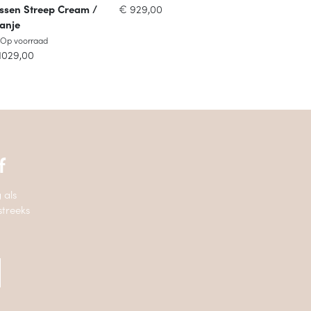
ssen Streep Cream /
€
929,00
anje
Op voorraad
Op voorraad
1029,00
f
 als
streeks