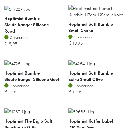
Hoptimist Bumble
Hoptimist Soft Bumble
Sleutelhanger Silicone
Small Choko
Rood
Op voorraad
Op voorraad
Op voorraad
Op voorraad
€
19,95
€
9,95
Hoptimist Bumble
Hoptimist Soft Bumble
Sleutelhanger Silicone Geel
Extra Small Olive
Op voorraad
Op voorraad
Op voorraad
Op voorraad
€
9,95
€
13,95
Hoptimist The Big 5 Soft
Hoptimist Koffer Label
Neushoorn Grijs
D10.5cm Geel