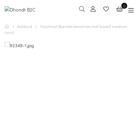
0
Aanbod
Hoptimist Bumble kerstman met baard medium
rood