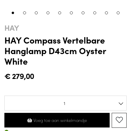
HAY
HAY Compass Vertelbare
Hanglamp D43cm Oyster
White
€
279,00
Voeg toe aan winkelmandje
Op voorraad