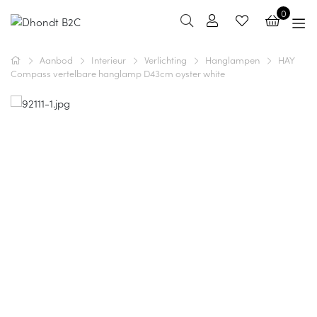
0
Aanbod
Interieur
Verlichting
Hanglampen
HAY
Compass vertelbare hanglamp D43cm oyster white