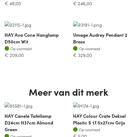
€
49,00
€
246,00
HAY Ava Cone Hanglamp
Umage Audrey Pendant 2
D50cm Wit
Brass
Op voorraad
Op voorraad
Op voorraad
Op voorraad
€
209,00
€
329,00
Meer van dit merk
HAY Canelé Tafellamp
HAY Colour Crate Deksel
D24cm H37cm Almond
Plastic S 17.5x27cm Grijs
Op voorraad
Green
Op voorraad
Op voorraad
€
5,00
Op voorraad