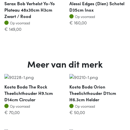
Serax Bob Verhelst Yo-Yo
Alessi Edges (dien) Schotel
Plateau 48x30cm H3cm
D35cm Inox
Op voorraad
Zwart / Rood
Op voorraad
Op voorraad
€
160,00
Op voorraad
€
149,00
Meer van dit merk
Kosta Boda The Rock
Kosta Boda Orion
Theelichthouder H9.1cm
Theelichthouder D11cm
D14cm Circular
H6.3cm Helder
Op voorraad
Op voorraad
Op voorraad
Op voorraad
€
70,00
€
50,00