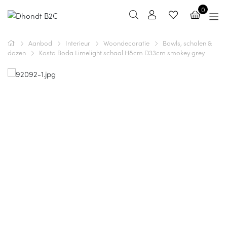
0
Aanbod
Interieur
Woondecoratie
Bowls, schalen &
dozen
Kosta Boda Limelight schaal H8cm D33cm smokey grey