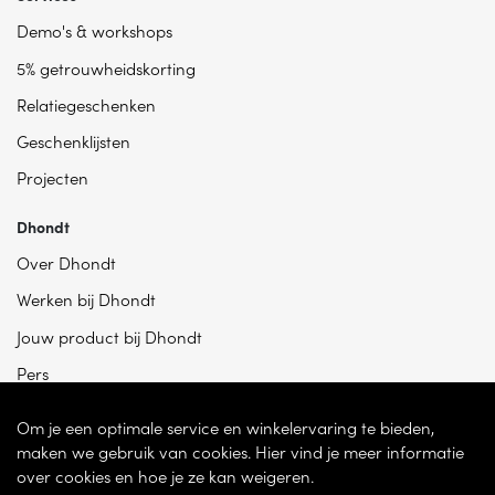
Demo's & workshops
5% getrouwheidskorting
Relatiegeschenken
Geschenklijsten
Projecten
Dhondt
Over Dhondt
Werken bij Dhondt
Jouw product bij Dhondt
Pers
Om je een optimale service en winkelervaring te bieden,
maken we gebruik van cookies. Hier vind je meer informatie
over cookies en hoe je ze kan weigeren.