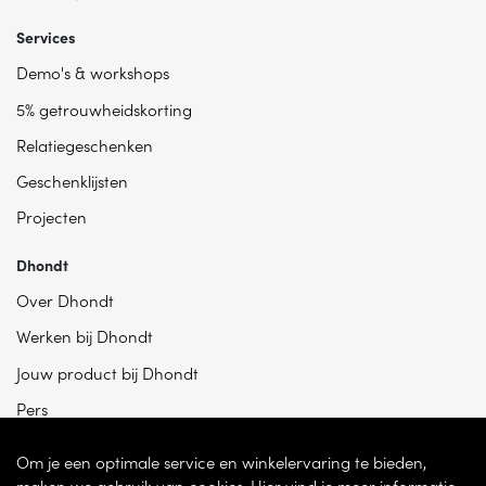
Services
Demo's & workshops
5% getrouwheidskorting
Relatiegeschenken
Geschenklijsten
Projecten
Dhondt
Over Dhondt
Werken bij Dhondt
Jouw product bij Dhondt
Pers
Om je een optimale service en winkelervaring te bieden,
maken we gebruik van cookies. Hier vind je meer informatie