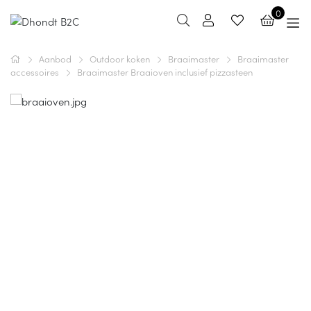
0
Aanbod
Outdoor koken
Braaimaster
Braaimaster
accessoires
Braaimaster Braaioven inclusief pizzasteen