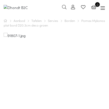
0
Aanbod
Tafelen
Servies
Borden
Pomax Mykonos
plat bord D20.3cm deco groen