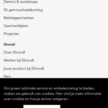
Demo's & workshops
5% getrouwheidskorting
Relatiegeschenken
Geschenklijsten
Projecten
Dhondt
Over Dhondt
Werken bij Dhondt
Jouw product bij Dhondt
Pers
Om je een optimale service en winkelervaring te bieden,
maken we gebruik van cookies. Hier vind je meer informatie
over cookies en hoe je ze kan weigeren.