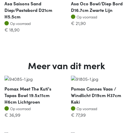
Asa Saisons Sand
Asa Oco Bowl/diep Bord
Diep/pastabord D21cm
D16.7cm Zwarte Lijn
Op voorraad
H5.5cm
Op voorraad
Op voorraad
€
21,90
Op voorraad
€
18,90
Meer van dit merk
Pomax Meet The Kuti's
Pomax Cannes Vaas /
Tapas Bowl 19.5x11cm
Windlicht D19cm H37cm
H6cm Lichtgroen
Kaki
Op voorraad
Op voorraad
Op voorraad
Op voorraad
€
36,99
€
77,99