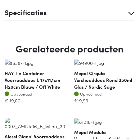
Specificaties
Gerelateerde producten
HAY Tin Container
Mepal Cirqula
Voorraaddoos L 17x11,1cm
Vershouddoos Rond 350ml
H20cm Blauw / Off White
Glas / Nordic Sage
Op voorraad
Op voorraad
Op voorraad
Op voorraad
€
19,00
€
9,99
Mepal Modula
Alessi Gianni Voorraaddoos
Voorraaddozen Set Van 3: