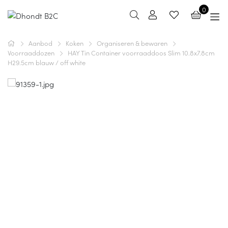
0
Aanbod
Koken
Organiseren & bewaren
Voorraaddozen
HAY Tin Container voorraaddoos Slim 10.8x7.8cm
H29.5cm blauw / off white