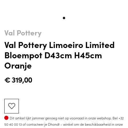
Val Pottery
Val Pottery Limoeiro Limited
Bloempot D43cm H45cm
Oranje
€
319,00
Op voorraad
Dit artikel lijkt jammer genoeg niet op voorraad in onze webshop. Bel
+32
50 40 00 13
of contacteer je Dhondt - winkel om de beschikbaarheid in onze