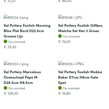
€
31,20
€
86,00
Val Pottery Foolish Morning
Val Pottery Foolish Giftbox
Bliss Plat Bord D22.5cm
Matcha Set Van 3 Groen
Op voorraad
Groene Lijn
Op voorraad
Op voorraad
€
74,00
Op voorraad
€
25,30
Val Pottery Marvelous
Val Pottery Foolish Mokka
Ovenschaal Pepe M
Beker D7cm H8cm Gele
D28.5cm H8.5cm
Spot
Op voorraad
Op voorraad
Op voorraad
Op voorraad
€
108,00
€
19,80