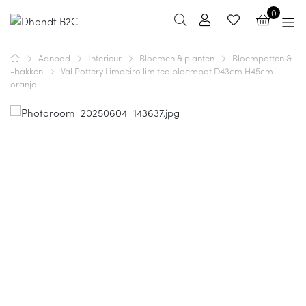
0
Aanbod
Interieur
Bloemen & planten
Bloempotten &
-bakken
Val Pottery Limoeiro limited bloempot D43cm H45cm
oranje