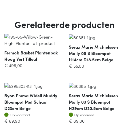
Gerelateerde producten
Serax Marie Michielssen
Fermob Basket Plantenbak
Molly 05 S Bloempot
Hoog Vert Tilleul
H14cm D18.5cm Beige
€
499,00
€
55,00
Byon Emma Widell Muddy
Serax Marie Michielssen
Bloempot Met Schaal
Molly 03 S Bloempot
D23cm Beige
H29cm D20.5cm Beige
Op voorraad
Op voorraad
Op voorraad
Op voorraad
€
69,90
€
89,00