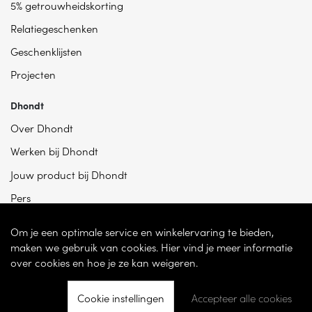
5% getrouwheidskorting
Relatiegeschenken
Geschenklijsten
Projecten
Dhondt
Over Dhondt
Werken bij Dhondt
Jouw product bij Dhondt
Pers
Om je een optimale service en winkelervaring te bieden,
maken we gebruik van cookies. Hier vind je meer informatie
over cookies en hoe je ze kan weigeren.
Cookie instellingen
Accepteer alle cookies