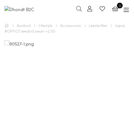
0
Aanbod
Lifestyle
Accessoires
Leesbrillen
Izipizi
#OFFICE leesbril zwart +2.00