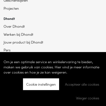
Geschenklijsten
Projecten
Dhondt
Over Dhondt
Werken bij Dhondt
Jouw product bij Dhondt
Pers
Om je een optimale service en winkelervaring te bieden,
maken we gebruik van cookies. Hier vind je meer informatie
over cookies en hoe je ze kan weigeren.
Cookie instellingen
Accepteer alle cookies
© 2026 - Dhondt Interieur NV – Ondernemingsnummer BE 0865 787 950 –
Torhoutsesteenweg 100, 8200 Sint-Andries -
Cookie instellingen
-
Weiger cookies
Ontwikkeld door
Becosoft