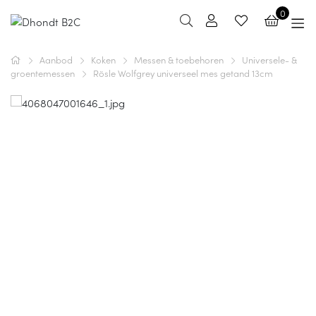
0
Aanbod
Koken
Messen & toebehoren
Universele- &
groentemessen
Rösle Wolfgrey universeel mes getand 13cm