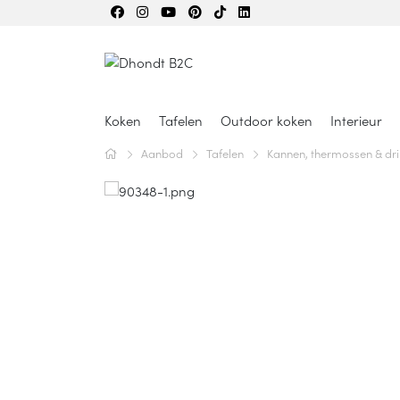
Koken
Tafelen
Outdoor koken
Interieur
Aanbod
Tafelen
Kannen, thermossen & dri