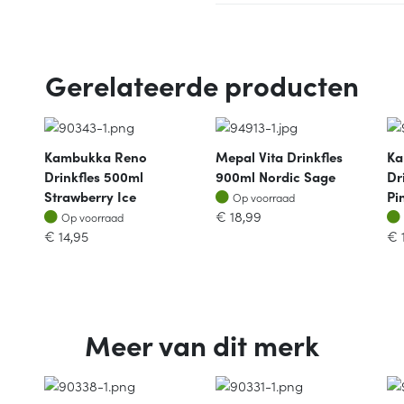
Gerelateerde producten
Kambukka Reno
Mepal Vita Drinkfles
Ka
Drinkfles 500ml
900ml Nordic Sage
Dr
Op voorraad
Strawberry Ice
Pi
Op voorraad
Op voorraad
€
18,99
Op voorraad
€
14,95
€
Meer van dit merk