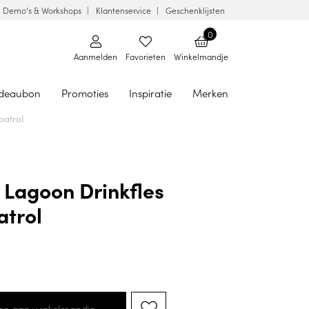
Demo's & Workshops
Klantenservice
Geschenklijsten
0
Aanmelden
Favorieten
Winkelmandje
deaubon
Promoties
Inspiratie
Merken
patrol
Lagoon Drinkfles
atrol
oe aan winkelmandje