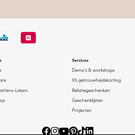
s
Services
e
Demo's & workshops
are
5% getrouwheidskorting
artens-Latem
Relatiegeschenken
op
Geschenklijsten
Projecten