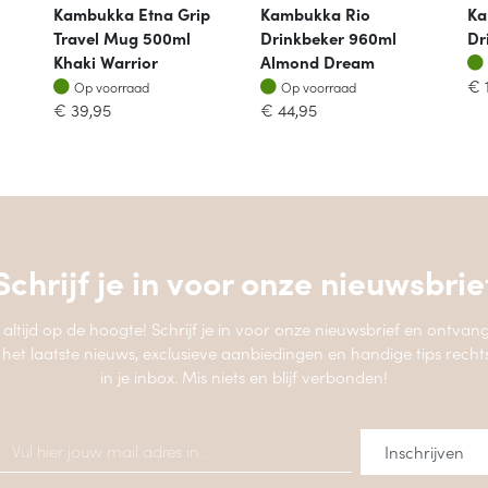
Kambukka Etna Grip
Kambukka Rio
Ka
Travel Mug 500ml
Drinkbeker 960ml
Dr
Khaki Warrior
Almond Dream
Op voorraad
Op voorraad
€
Op voorraad
Op voorraad
€
39,95
€
44,95
Schrijf je in voor onze
nieuwsbrie
jf altijd op de hoogte! Schrijf je in voor onze nieuwsbrief en ontvang
 het laatste nieuws, exclusieve aanbiedingen en handige tips recht
in je inbox. Mis niets en blijf verbonden!