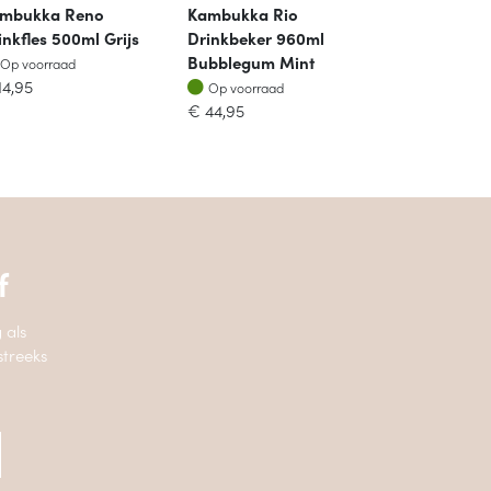
mbukka Reno
Kambukka Rio
inkfles 500ml Grijs
Drinkbeker 960ml
Op voorraad
Bubblegum Mint
Op voorraad
Op voorraad
14,95
Op voorraad
€
44,95
f
 als
streeks