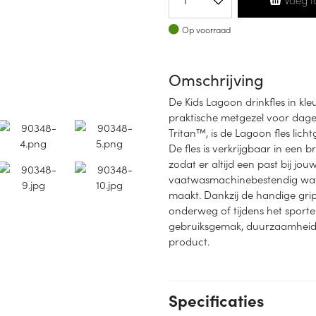
Op voorraad
Op voorraad
Omschrijving
De Kids Lagoon drinkfles in kle
praktische metgezel voor dage
Tritan™, is de Lagoon fles lich
De fles is verkrijgbaar in een 
zodat er altijd een past bij jou
vaatwasmachinebestendig wat 
maakt. Dankzij de handige grip 
onderweg of tijdens het sport
gebruiksgemak, duurzaamheid e
product.
Specificaties