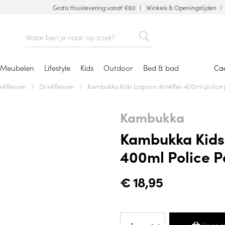
Gratis thuislevering vanaf €60
Winkels & Openingstijden
Meubelen
Lifestyle
Kids
Outdoor
Bed & bad
Ca
nkflessen
Drinkflessen
Kambukka Kids Lagoon drinkfles 400ml police 
Kambukka
Kambukka Kids 
400ml Police P
€
18,95
Voeg t