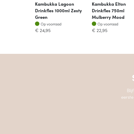
Kambukka Lagoon
Kambukka Elton
Drinkfles 1000ml Zesty
Drinkfles 750ml
Green
Mulberry Mood
Op voorraad
Op voorraad
Op voorraad
Op voorraad
€
24,95
€
22,95
Bli
eerste